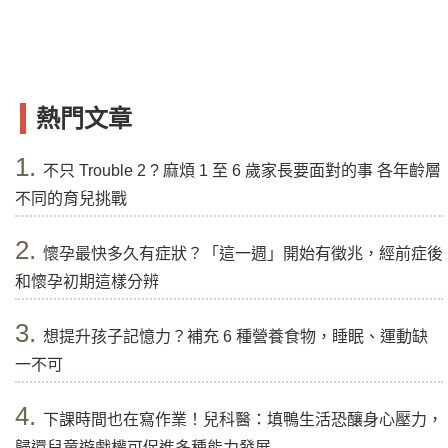
熱門文章
1.
不只 Trouble 2 ? 麻煩 1 至 6 歲家長要面對的事 各年齡層
不同的育兒挑戰
2.
懷孕最快多久有症狀？「這一週」開始有徵兆，經前症後
和懷孕初期這樣分辨
3.
想提升孩子記憶力？補充 6 種營養食物，睡眠、運動缺
一不可
4.
下課時間也在寫作業！兒科醫：填鴨生活恐釀身心壓力，
歸還兒童遊戲權可促進多種能力發展