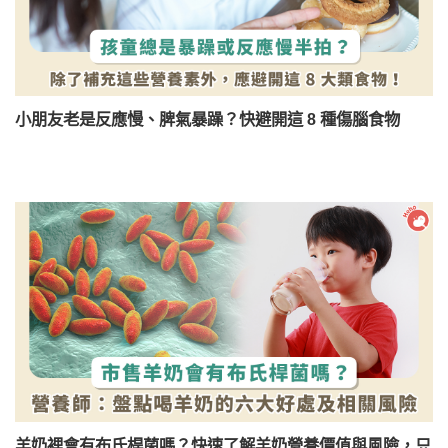
小朋友老是反應慢、脾氣暴躁？快避開這 8 種傷腦食物
羊奶裡會有布氏桿菌嗎？快速了解羊奶營養價值與風險，只