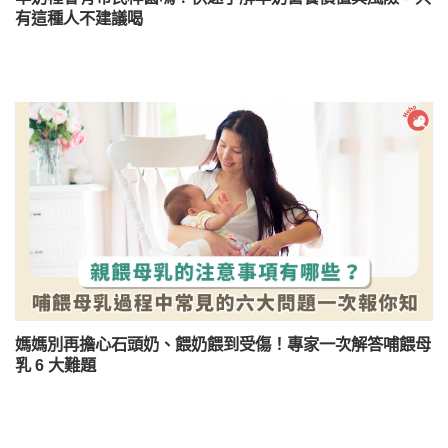
有這種人不建議喝
媽媽別再擔心石頭奶、餵奶餵到受傷！專家一次解答哺餵母
乳 6 大難題