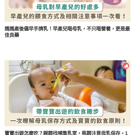
媽媽產後儘早手擠乳！早產兒喝母乳，不只喝營養，更是最
佳良藥
寶寶出遊怎麼吃？親餵找哺集乳室，瓶餵注意母乳保存，1