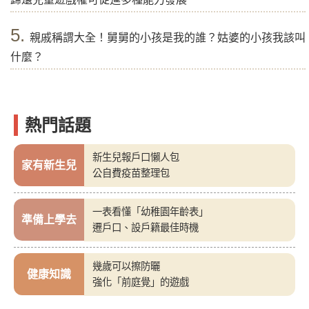
5.
親戚稱謂大全！舅舅的小孩是我的誰？姑婆的小孩我該叫
什麼？
熱門話題
新生兒報戶口懶人包
家有新生兒
公自費疫苗整理包
一表看懂「幼稚園年齡表」
準備上學去
遷戶口、設戶籍最佳時機
幾歲可以擦防曬
健康知識
強化「前庭覺」的遊戲