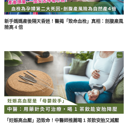
新手媽媽產後隔天昏迷！醫揭「致命血栓」真相：剖腹產風
險高 4 倍
「妊娠高血壓」恐致命！中醫師推薦喝 1 茶飲安胎又減壓