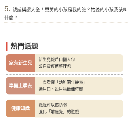
5.
親戚稱謂大全！舅舅的小孩是我的誰？姑婆的小孩我該叫
什麼？
熱門話題
新生兒報戶口懶人包
家有新生兒
公自費疫苗整理包
一表看懂「幼稚園年齡表」
準備上學去
遷戶口、設戶籍最佳時機
幾歲可以擦防曬
健康知識
強化「前庭覺」的遊戲