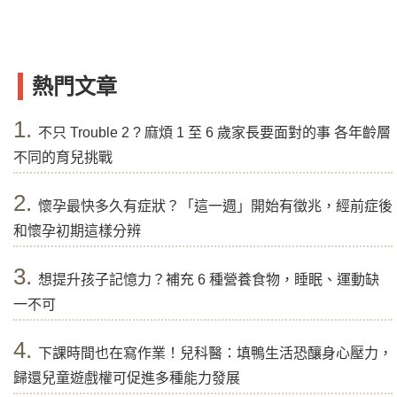
熱門文章
1.
不只 Trouble 2 ? 麻煩 1 至 6 歲家長要面對的事 各年齡層
不同的育兒挑戰
2.
懷孕最快多久有症狀？「這一週」開始有徵兆，經前症後
和懷孕初期這樣分辨
3.
想提升孩子記憶力？補充 6 種營養食物，睡眠、運動缺
一不可
4.
下課時間也在寫作業！兒科醫：填鴨生活恐釀身心壓力，
歸還兒童遊戲權可促進多種能力發展