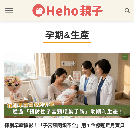
孕期&生產
揮別早產陰影！「子宮頸閉鎖不全」用 1 治療迎足月寶貝