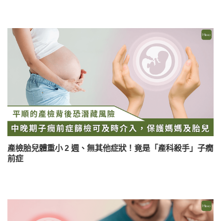
產檢胎兒體重小 2 週、無其他症狀！竟是「產科殺手」子癇
前症