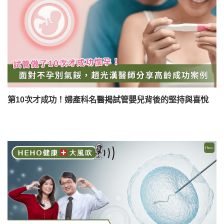
第10次才成功！婦產科名醫揭試管嬰兒背後的堅持與喜悅