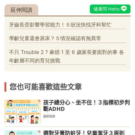
您也可能喜歡這些文章
孩子總分心、坐不住！３指標初步判
斷ADHD
圖解健康
選對牙膏防蛀牙！兒童潔牙３原則