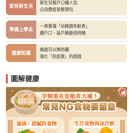
新生兒報戶口懶人包
家有新生兒
公自費疫苗整理包
一表看懂「幼稚園年齡表」
準備上學去
遷戶口、設戶籍最佳時機
幾歲可以擦防曬
健康知識
強化「前庭覺」的遊戲
圖解健康