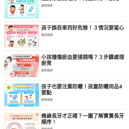
圖解健康
孩子誤吞東西好危險！３情況要當心
圖解健康
小孩撞傷瘀血要揉開嗎？３步驟處理
瘀青
圖解健康
孩子也要注重防曬！孩童防曬用品4
要點
圖解健康
幾歲長牙才正確？一圖了解寶寶長牙
順序！