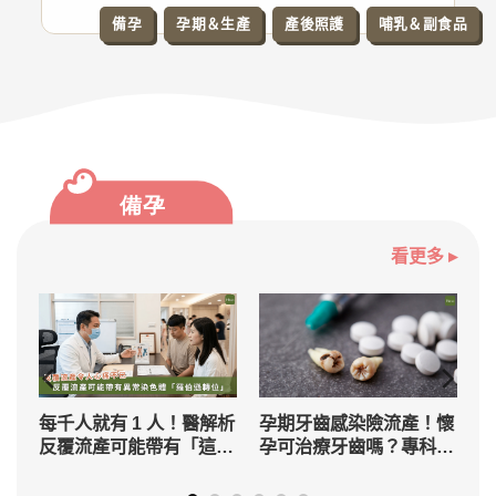
備孕
孕期＆生產
產後照護
哺乳＆副食品
看更多 ▸
併
每千人就有 1 人！醫解析
孕期牙齒感染險流產！懷
類
反覆流產可能帶有「這基
孕可治療牙齒嗎？專科醫
因」，正常機率僅 1/6
師解答