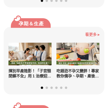
看更多 ▸
併
揮別早產陰影！「子宮頸
吃錯恐不孕又變胖！專家
類
閉鎖不全」用 1 治療迎足
教你備孕、孕期、產後怎
月寶貝
麼吃