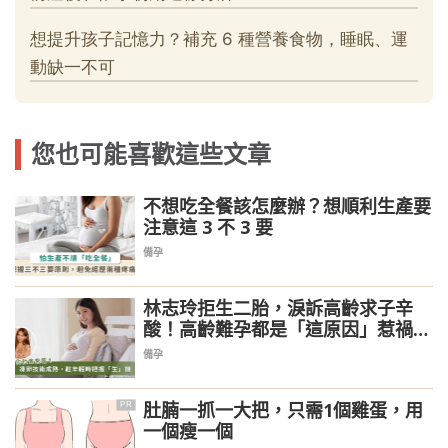
您也可能喜歡這些文章
不想吃全餐該怎麼辦？想順利生產要
注意這 3 不 3 要
備孕
林志玲拒生二胎，淚訴高齡求子辛
酸！高齡難孕都是「這原因」惹禍，
醫提醒好孕秘訣
備孕
肚腩一抓一大把，只需1個雞蛋，用
PR
一個瘦一個