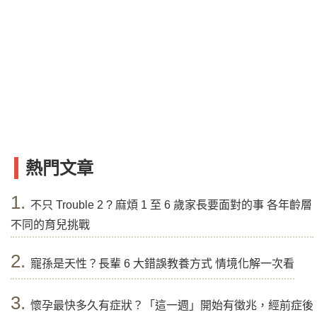
熱門文章
1.
不只 Trouble 2 ? 麻煩 1 至 6 歲家長要面對的事 各年齡層
不同的育兒挑戰
2.
寵孫是天性？長輩 6 大錯誤教養方式 情境化解一次看
3.
懷孕最快多久有症狀？「這一週」開始有徵兆，經前症後