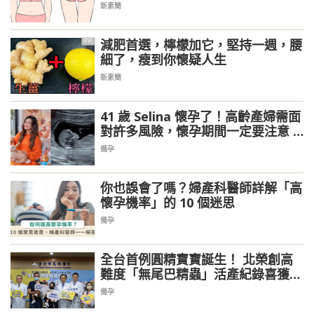
新素簡
減肥首選，檸檬加它，堅持一週，腰
PR
細了，瘦到你懷疑人生
新素簡
41 歲 Selina 懷孕了！高齡產婦需面
對許多風險，懷孕期間一定要注意 6
件事
備孕
你也誤會了嗎？婦產科醫師詳解「高
懷孕機率」的 10 個迷思
備孕
全台首例圓精寶寶誕生！ 北榮創高
難度「無尾巴精蟲」活產紀錄喜獲2
千金
備孕