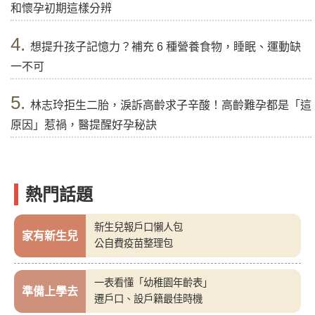
和懷孕初期這樣分辨
4.
想提升孩子記憶力？補充 6 種營養食物，睡眠、運動缺
一不可
5.
林志玲拒生二胎，淚訴高齡求子辛酸！高齡難孕都是「這
原因」惹禍，醫提醒好孕秘訣
熱門話題
新生兒報戶口懶人包
家有新生兒
公自費疫苗整理包
一表看懂「幼稚園年齡表」
準備上學去
遷戶口、設戶籍最佳時機