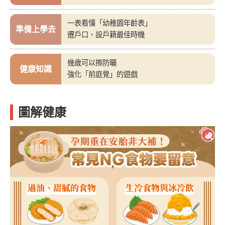
一表看懂「幼稚園年齡表」
準備上學去
遷戶口、設戶籍最佳時機
幾歲可以擦防曬
健康知識
強化「前庭覺」的遊戲
圖解健康