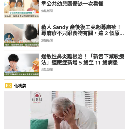
準公共幼兒園優缺一次看懂
焦點新聞
藝人 Sandy 產後復工竟起蕁麻疹！
蕁麻疹不只跟食物有關，這 2 個原因
更容易好發
焦點新聞
過敏性鼻炎難根治！「新舌下減敏療
法」適應症新增 5 歲至 11 歲病患
焦點新聞
仙桃牌
PR