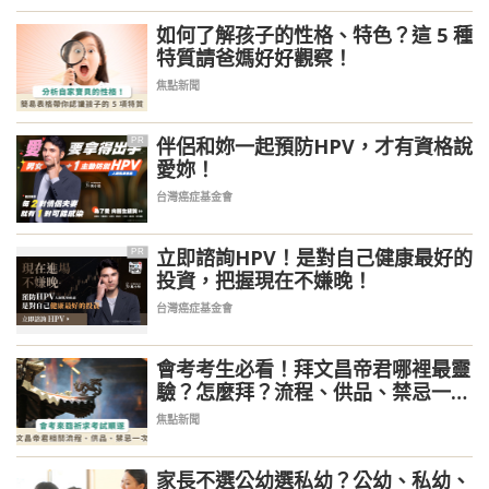
如何了解孩子的性格、特色？這 5 種
特質請爸媽好好觀察！
焦點新聞
伴侶和妳一起預防HPV，才有資格說
PR
愛妳！
台灣癌症基金會
立即諮詢HPV！是對自己健康最好的
PR
投資，把握現在不嫌晚！
台灣癌症基金會
會考考生必看！拜文昌帝君哪裡最靈
驗？怎麼拜？流程、供品、禁忌一次
看
焦點新聞
家長不選公幼選私幼？公幼、私幼、