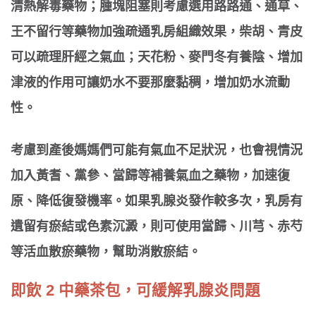
清熱解毒藥物；腫塊阻塞則考慮選用路路通、通草、
王不留行等藥物加強疏通乳房組織效果，柴胡、青皮
可以疏理肝經之氣血；天花粉、麥門冬有養陰、增加
津液的作用可讓奶水不要那麼黏稠，增加奶水流動
性。
考慮到產後媽媽們可能有氣血不足狀況，也會視情況
加入黃耆、黨參、當歸等補養氣血之藥物，加速復
原、降低復發機率。如果乳腺炎發作較多次，乳房有
遺留有瘀結或色素沉澱，則可使用當歸、川芎、赤芍
等活血散瘀藥物，幫助消散瘀結。
即飲 2 中藥茶包，可緩解乳腺炎問題