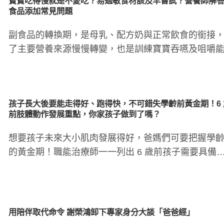
寶寶吃得慢就是不愛吃？易過敏食材該及早嘗試？營養師解
食品添加常見問題
副食品的轉換期，是母乳、配方奶與正常飲食的銜接
了主要營養來源慢慢轉變，也是訓練寶寶吞嚥及咀嚼
的黃金期，循序漸進給..
孩子長大後要能走得好、跑得快，不可錯失學齡前黃金期！6 
前肢體動作發展重點，你家孩子做到了嗎？
想要孩子未來大小肌肉發展得好，爸媽們可要把握學
的黃金期！職能治療師一一列出 6 歲前孩子需要具備
能力，快來檢視自家..
用陪伴取代命令 謝榮鴻卸下專家身分大談「爸爸經」