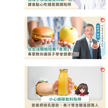
吞東西好危險！３情況要當心
選對牙膏防蛀牙！兒童潔牙３原則