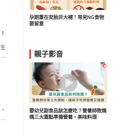
？兒童口臭５
孕期重在安胎非大補！常見NG食物
要留意
」！
與生
親子影音
來、
響，
嬰幼兒副食品該怎麼吃？營養師教媽
媽三大重點準備營養、美味料理
「看