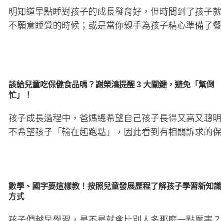
明知道早點睡對孩子的成長發育好，但時間到了孩子
不願意睡覺的時候；或是當你親手為孩子精心準備了
點，但孩子愛吃不吃，你..
該給兒童吃保健食品嗎？謝榮鴻提醒 3 大關鍵，避免「幫倒
忙」！
孩子成長過程中，爸媽總希望自己孩子長得又高又聰
不希望孩子「輸在起跑點」，因此看到有相關訴求的
食品，常常會不知道怎..
數學、國字要這樣教！按照兒童發展歷程了解孩子學習新知
方式
孩子們越早學習，是不是就會比別人多那麼一點厲害