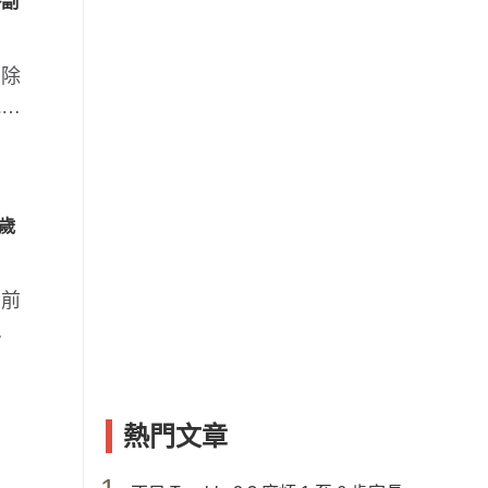
答副
，除
能力
歲
齡前
的
熱門文章