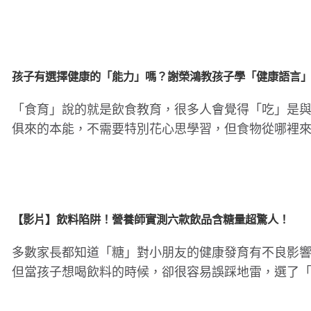
認為比較..
腸病毒傳染力強！４招保護孩童
孩子每天刷牙還是口臭
原因
孩子有選擇健康的「能力」嗎？謝榮鴻教孩子學「健康語言
「食育」說的就是飲食教育，很多人會覺得「吃」是
俱來的本能，不需要特別花心思學習，但食物從哪裡
可以怎麼料理、有哪些..
【影片】飲料陷阱！營養師實測六款飲品含糖量超驚人！
多數家長都知道「糖」對小朋友的健康發育有不良影
但當孩子想喝飲料的時候，卻很容易誤踩地雷，選了
起來」健康或有營養宣..