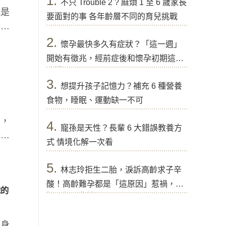
1.
不只 Trouble 2 ? 麻煩 1 至 6 歲家長
就是
要面對的事 各年齡層不同的育兒挑戰
餐
2.
懷孕最快多久有症狀？「這一週」
開始有徵兆，經前症後和懷孕初期這樣
分辨
3.
想提升孩子記憶力？補充 6 種營養
食物，睡眠、運動缺一不可
明，
4.
寵孫是天性？長輩 6 大錯誤教養方
保健
式 情境化解一次看
5.
林志玲拒生二胎，淚訴高齡求子辛
酸！高齡難孕都是「這原因」惹禍，醫
識的
提醒好孕秘訣
？身