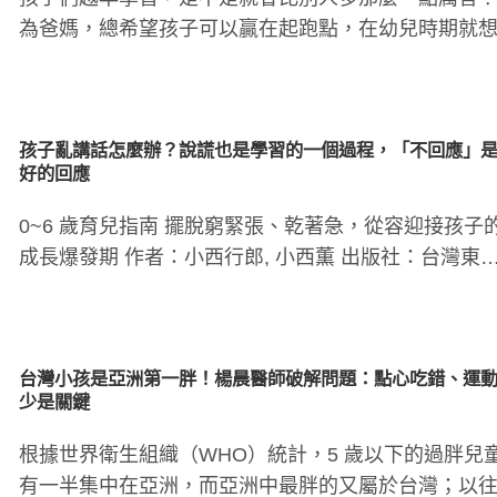
為爸媽，總希望孩子可以贏在起跑點，在幼兒時期就
孩子往各種才藝班送；..
孩子亂講話怎麼辦？說謊也是學習的一個過程，「不回應」
好的回應
0~6 歲育兒指南 擺脫窮緊張、乾著急，從容迎接孩子
成長爆發期 作者：小西行郎, 小西薫 出版社：台灣東
責任編輯：..
台灣小孩是亞洲第一胖！楊晨醫師破解問題：點心吃錯、運
少是關鍵
根據世界衛生組織（WHO）統計，5 歲以下的過胖兒
有一半集中在亞洲，而亞洲中最胖的又屬於台灣；以