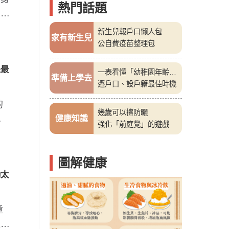
熱門話題
想把
新生兒報戶口懶人包
家有新生兒
公自費疫苗整理包
是最
一表看懂「幼稚園年齡
準備上學去
表」
遷戶口、設戶籍最佳時機
的
幾歲可以擦防曬
販
健康知識
強化「前庭覺」的遊戲
圖解健康
動太
童
往被