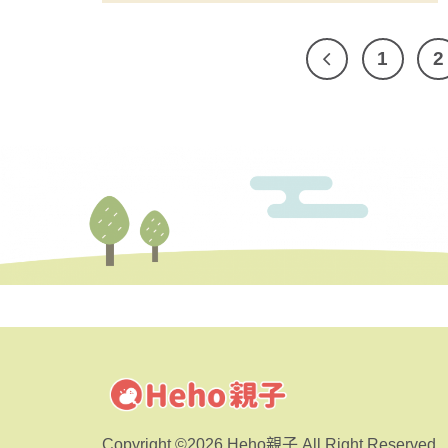
1
2
Copyright ©2026 Heho親子 All Right Reserved.