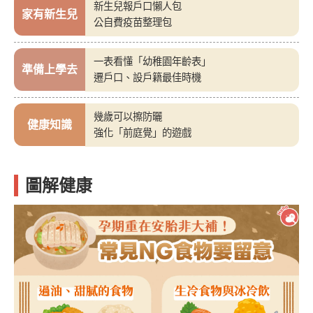
新生兒報戶口懶人包
家有新生兒
公自費疫苗整理包
一表看懂「幼稚園年齡表」
準備上學去
遷戶口、設戶籍最佳時機
幾歲可以擦防曬
健康知識
強化「前庭覺」的遊戲
圖解健康