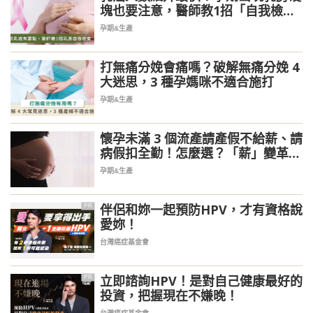
塊也要注意，醫師教1招「自我檢
查」
孕期&生產
打無痛分娩會痛嗎？破解無痛分娩 4
大迷思，3 種孕媽咪不適合施打
孕期&生產
懷孕未滿 3 個流產請產假不給薪、請
病假扣全勤！怎麼選？「薪」變革最
快 5 月上路
孕期&生產
伴侶和妳一起預防HPV，才有資格說
PR
愛妳！
台灣癌症基金會
立即諮詢HPV！是對自己健康最好的
PR
投資，把握現在不嫌晚！