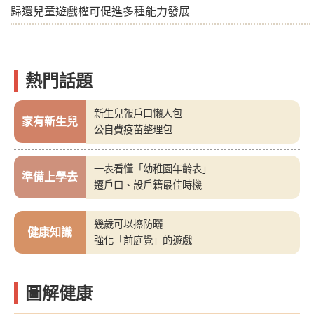
歸還兒童遊戲權可促進多種能力發展
熱門話題
新生兒報戶口懶人包
家有新生兒
公自費疫苗整理包
一表看懂「幼稚園年齡表」
準備上學去
遷戶口、設戶籍最佳時機
幾歲可以擦防曬
健康知識
強化「前庭覺」的遊戲
圖解健康