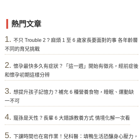
熱門文章
1.
不只 Trouble 2 ? 麻煩 1 至 6 歲家長要面對的事 各年齡層
不同的育兒挑戰
2.
懷孕最快多久有症狀？「這一週」開始有徵兆，經前症後
和懷孕初期這樣分辨
3.
想提升孩子記憶力？補充 6 種營養食物，睡眠、運動缺
一不可
4.
寵孫是天性？長輩 6 大錯誤教養方式 情境化解一次看
5.
下課時間也在寫作業！兒科醫：填鴨生活恐釀身心壓力，