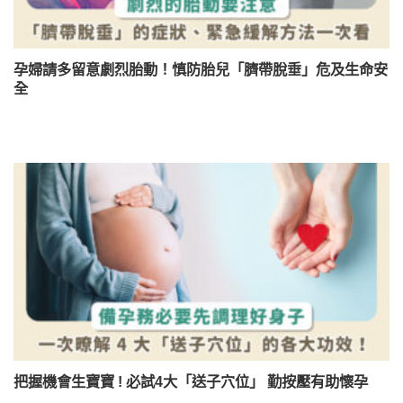
孕婦請多留意劇烈胎動！慎防胎兒「臍帶脫垂」危及生命安
全
把握機會生寶寶 ! 必試4大「送子穴位」 勤按壓有助懷孕