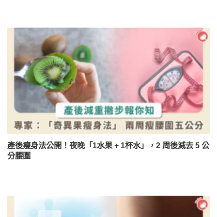
產後瘦身法公開！夜晚「1水果 + 1杯水」，2 周後減去 5 公
分腰圍