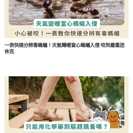
一表快速分辨毒螞蟻！天氣轉暖當心螞蟻入侵 咬到嚴重恐
休克