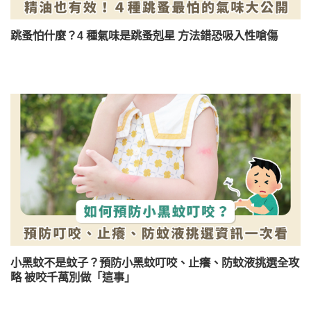
跳蚤怕什麼？4 種氣味是跳蚤剋星 方法錯恐吸入性嗆傷
小黑蚊不是蚊子？預防小黑蚊叮咬、止癢、防蚊液挑選全攻
略 被咬千萬別做「這事」