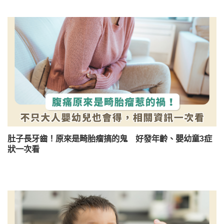
肚子長牙齒！原來是畸胎瘤搞的鬼 好發年齡、嬰幼童3症
狀一次看