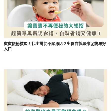
寶寶便祕救星！找出排便不順原因 2步驟自製黑棗泥簡單好
入口