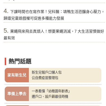
4.
下課時間也在寫作業！兒科醫：填鴨生活恐釀身心壓力，
歸還兒童遊戲權可促進多種能力發展
5.
果蠅飛來飛去真煩人！想要果蠅消滅，7 大生活習慣做好
最有效
熱門話題
新生兒報戶口懶人包
家有新生兒
公自費疫苗整理包
一表看懂「幼稚園年齡表」
準備上學去
遷戶口、設戶籍最佳時機