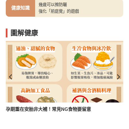
幾歲可以擦防曬
健康知識
強化「前庭覺」的遊戲
圖解健康
孕期重在安胎非大補！常見NG食物要留意