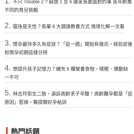
1.
不只 Trouble 2 ? 麻煩 1 至 6 歲家長要面對的事 各年齡層
不同的育兒挑戰
2.
寵孫是天性？長輩 6 大錯誤教養方式 情境化解一次看
3.
懷孕最快多久有症狀？「這一週」開始有徵兆，經前症後
和懷孕初期這樣分辨
4.
想提升孩子記憶力？補充 6 種營養食物，睡眠、運動缺
一不可
5.
林志玲拒生二胎，淚訴高齡求子辛酸！高齡難孕都是「這
原因」惹禍，醫提醒好孕秘訣
熱門話題