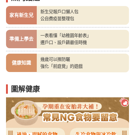
新生兒報戶口懶人包
家有新生兒
公自費疫苗整理包
一表看懂「幼稚園年齡表」
準備上學去
遷戶口、設戶籍最佳時機
幾歲可以擦防曬
健康知識
強化「前庭覺」的遊戲
圖解健康