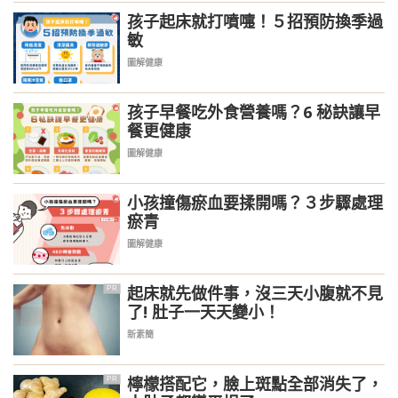
孩子起床就打噴嚏！５招預防換季過
敏
圖解健康
孩子早餐吃外食營養嗎？6 秘訣讓早
餐更健康
圖解健康
小孩撞傷瘀血要揉開嗎？３步驟處理
瘀青
圖解健康
起床就先做件事，沒三天小腹就不見
PR
了! 肚子一天天變小！
新素簡
檸檬搭配它，臉上斑點全部消失了，
PR