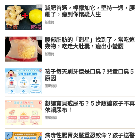
減肥首選，檸檬加它，堅持一週，腰
PR
細了，瘦到你懷疑人生
新素簡
腹部脂肪的「剋星」找到了，常吃這
PR
幾物，吃走大肚囊，瘦出小蠻腰
新素簡
孩子每天刷牙還是口臭？兒童口臭５
原因
圖解健康
想讓寶貝戒尿布？５步驟讓孩子不再
依賴尿布！
圖解健康
病毒性腸胃炎嚴重恐致命？孩子送醫