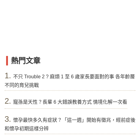
熱門文章
1.
不只 Trouble 2 ? 麻煩 1 至 6 歲家長要面對的事 各年齡層
不同的育兒挑戰
2.
寵孫是天性？長輩 6 大錯誤教養方式 情境化解一次看
3.
懷孕最快多久有症狀？「這一週」開始有徵兆，經前症後
和懷孕初期這樣分辨