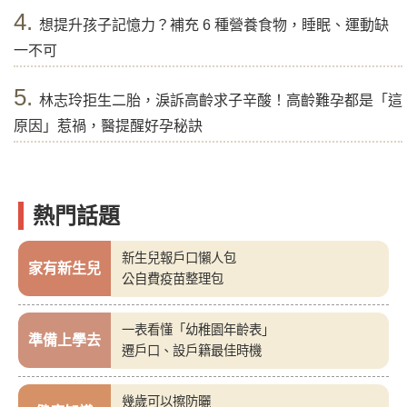
4.
想提升孩子記憶力？補充 6 種營養食物，睡眠、運動缺
一不可
5.
林志玲拒生二胎，淚訴高齡求子辛酸！高齡難孕都是「這
原因」惹禍，醫提醒好孕秘訣
熱門話題
新生兒報戶口懶人包
家有新生兒
公自費疫苗整理包
一表看懂「幼稚園年齡表」
準備上學去
遷戶口、設戶籍最佳時機
幾歲可以擦防曬