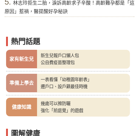
5.
林志玲拒生二胎，淚訴高齡求子辛酸！高齡難孕都是「這
原因」惹禍，醫提醒好孕秘訣
熱門話題
新生兒報戶口懶人包
家有新生兒
公自費疫苗整理包
一表看懂「幼稚園年齡表」
準備上學去
遷戶口、設戶籍最佳時機
幾歲可以擦防曬
健康知識
強化「前庭覺」的遊戲
圖解健康