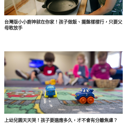
台灣版小小廚神就在你家！孩子做飯、擺盤樣樣行，只要父
母敢放手
上幼兒園天天哭！孩子要適應多久，才不會有分離焦慮？