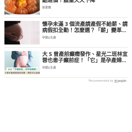
新素簡
懷孕未滿 3 個流產請產假不給薪、請
病假扣全勤！怎麼選？「薪」變革最
快 5 月上路
孕期&生產
大 S 曾產前癲癇發作、星光二班林宜
蓉也患子癲前症！「它」是孕產婦致
死原因前 3 名 可以預防嗎？
孕期&生產
Recommended by