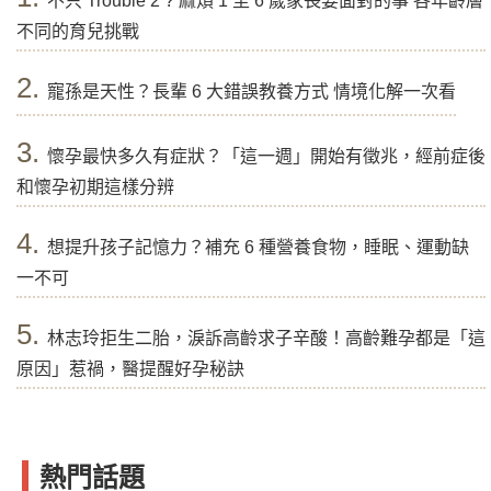
不只 Trouble 2 ? 麻煩 1 至 6 歲家長要面對的事 各年齡層
不同的育兒挑戰
2.
寵孫是天性？長輩 6 大錯誤教養方式 情境化解一次看
3.
懷孕最快多久有症狀？「這一週」開始有徵兆，經前症後
和懷孕初期這樣分辨
4.
想提升孩子記憶力？補充 6 種營養食物，睡眠、運動缺
一不可
5.
林志玲拒生二胎，淚訴高齡求子辛酸！高齡難孕都是「這
原因」惹禍，醫提醒好孕秘訣
熱門話題