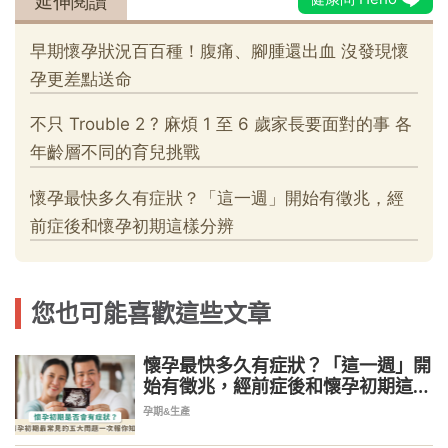
您也可能喜歡這些文章
懷孕最快多久有症狀？「這一週」開
始有徵兆，經前症後和懷孕初期這樣
分辨
孕期&生產