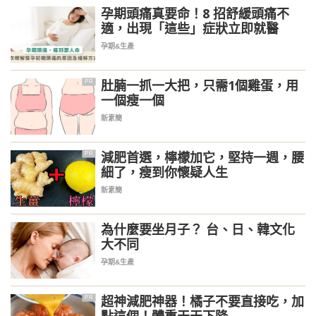
孕期頭痛真要命！8 招舒緩頭痛不
適，出現「這些」症狀立即就醫
孕期&生產
肚腩一抓一大把，只需1個雞蛋，用
PR
一個瘦一個
新素簡
減肥首選，檸檬加它，堅持一週，腰
PR
細了，瘦到你懷疑人生
新素簡
為什麼要坐月子？ 台、日、韓文化
大不同
孕期&生產
超神減肥神器！橘子不要直接吃，加
PR
點這個！體重天天下降