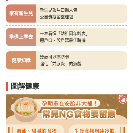
新生兒報戶口懶人包
家有新生兒
公自費疫苗整理包
一表看懂「幼稚園年齡表」
準備上學去
遷戶口、設戶籍最佳時機
幾歲可以擦防曬
健康知識
強化「前庭覺」的遊戲
圖解健康