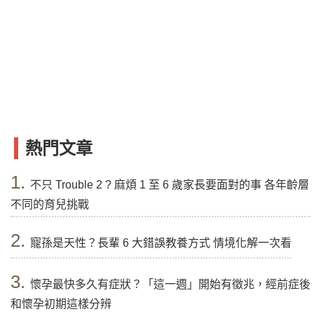
熱門文章
1.
不只 Trouble 2 ? 麻煩 1 至 6 歲家長要面對的事 各年齡層
不同的育兒挑戰
2.
寵孫是天性？長輩 6 大錯誤教養方式 情境化解一次看
3.
懷孕最快多久有症狀？「這一週」開始有徵兆，經前症後
和懷孕初期這樣分辨