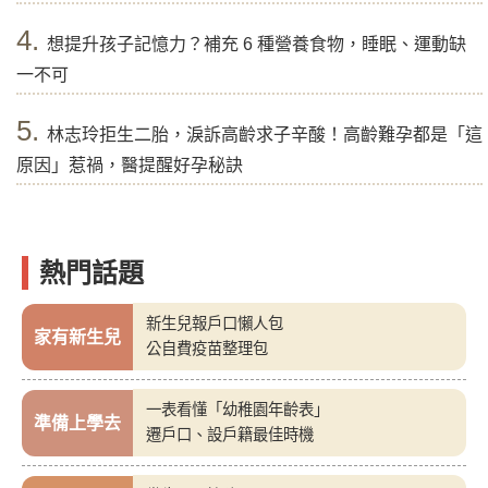
4.
想提升孩子記憶力？補充 6 種營養食物，睡眠、運動缺
一不可
5.
林志玲拒生二胎，淚訴高齡求子辛酸！高齡難孕都是「這
原因」惹禍，醫提醒好孕秘訣
熱門話題
新生兒報戶口懶人包
家有新生兒
公自費疫苗整理包
一表看懂「幼稚園年齡表」
準備上學去
遷戶口、設戶籍最佳時機