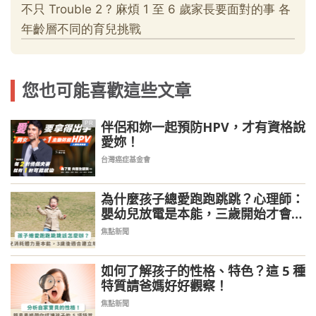
您也可能喜歡這些文章
伴侶和妳一起預防HPV，才有資格說
PR
愛妳！
台灣癌症基金會
為什麼孩子總愛跑跑跳跳？心理師：
嬰幼兒放電是本能，三歲開始才會乖
乖坐好
焦點新聞
如何了解孩子的性格、特色？這 5 種
特質請爸媽好好觀察！
焦點新聞