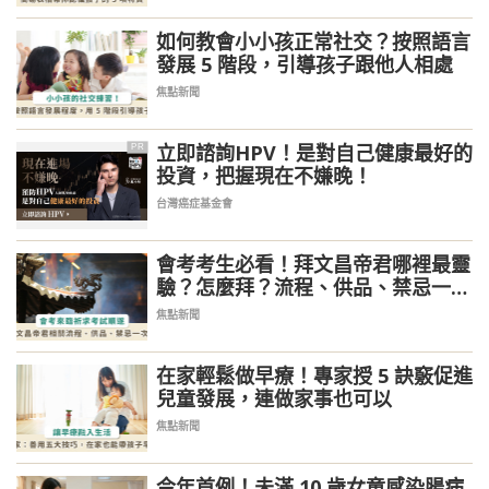
如何教會小小孩正常社交？按照語言
發展 5 階段，引導孩子跟他人相處
焦點新聞
立即諮詢HPV！是對自己健康最好的
PR
投資，把握現在不嫌晚！
台灣癌症基金會
會考考生必看！拜文昌帝君哪裡最靈
驗？怎麼拜？流程、供品、禁忌一次
看
焦點新聞
在家輕鬆做早療！專家授 5 訣竅促進
兒童發展，連做家事也可以
焦點新聞
今年首例！未滿 10 歲女童感染腸病