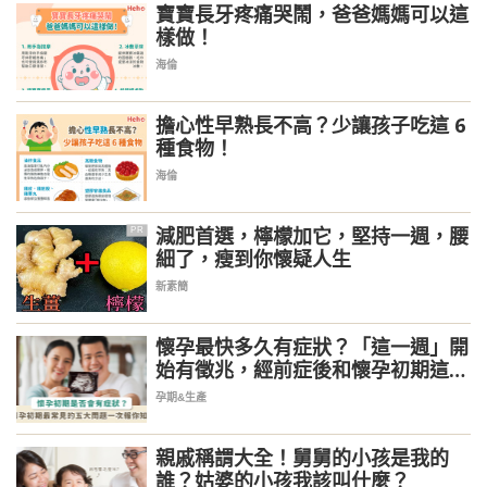
寶寶長牙疼痛哭鬧，爸爸媽媽可以這
樣做！
海倫
擔心性早熟長不高？少讓孩子吃這 6
種食物！
海倫
減肥首選，檸檬加它，堅持一週，腰
PR
細了，瘦到你懷疑人生
新素簡
懷孕最快多久有症狀？「這一週」開
始有徵兆，經前症後和懷孕初期這樣
分辨
孕期&生產
親戚稱謂大全！舅舅的小孩是我的
誰？姑婆的小孩我該叫什麼？