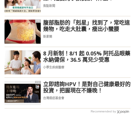
焦點新聞
腹部脂肪的「剋星」找到了，常吃這
PR
幾物，吃走大肚囊，瘦出小蠻腰
新素簡
8 月新制！8/1 起 0.05% 阿托品眼藥
水納健保，36.5 萬兒少受惠
小學生疾病醫療
立即諮詢HPV！是對自己健康最好的
PR
投資，把握現在不嫌晚！
台灣癌症基金會
Recommended by