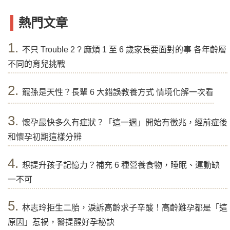
熱門文章
1.
不只 Trouble 2 ? 麻煩 1 至 6 歲家長要面對的事 各年齡層
不同的育兒挑戰
2.
寵孫是天性？長輩 6 大錯誤教養方式 情境化解一次看
3.
懷孕最快多久有症狀？「這一週」開始有徵兆，經前症後
和懷孕初期這樣分辨
4.
想提升孩子記憶力？補充 6 種營養食物，睡眠、運動缺
一不可
5.
林志玲拒生二胎，淚訴高齡求子辛酸！高齡難孕都是「這
原因」惹禍，醫提醒好孕秘訣