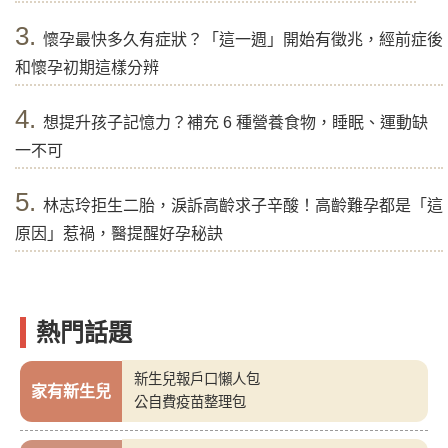
3.
懷孕最快多久有症狀？「這一週」開始有徵兆，經前症後
和懷孕初期這樣分辨
4.
想提升孩子記憶力？補充 6 種營養食物，睡眠、運動缺
一不可
5.
林志玲拒生二胎，淚訴高齡求子辛酸！高齡難孕都是「這
原因」惹禍，醫提醒好孕秘訣
熱門話題
新生兒報戶口懶人包
家有新生兒
公自費疫苗整理包