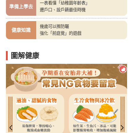
一表看懂「幼稚園年齡表」
準備上學去
遷戶口、設戶籍最佳時機
幾歲可以擦防曬
健康知識
強化「前庭覺」的遊戲
圖解健康