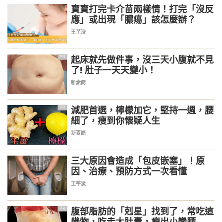
寶寶打完卡介苗兩樣情！打完「沒反
應」或出現「膿瘍」該怎麼辦？
王芊淩
起床就先做件事，沒三天小腹就不見
PR
了! 肚子一天天變小！
新素簡
減肥首選，檸檬加它，堅持一週，腰
PR
細了，瘦到你懷疑人生
新素簡
三大原因會造成「包皮嵌塞」！原
因、治療、預防方式一次看懂
王芊淩
腹部脂肪的「剋星」找到了，常吃這
PR
幾物，吃走大肚囊，瘦出小蠻腰