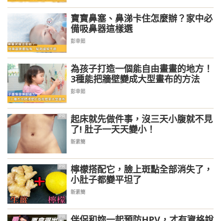
寶寶鼻塞、鼻涕卡住怎麼辦？家中必
備吸鼻器這樣選
彭幸茹
為孩子打造一個能自由畫畫的地方！
3種能把牆壁變成大型畫布的方法
彭幸茹
起床就先做件事，沒三天小腹就不見
PR
了! 肚子一天天變小！
新素簡
檸檬搭配它，臉上斑點全部消失了，
PR
小肚子都變平坦了
新素簡
伴侶和妳一起預防HPV，才有資格說
PR