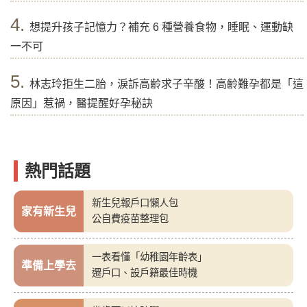
4.
想提升孩子記憶力？補充 6 種營養食物，睡眠、運動缺
一不可
5.
林志玲拒生二胎，淚訴高齡求子辛酸！高齡難孕都是「這
原因」惹禍，醫提醒好孕秘訣
熱門話題
新生兒報戶口懶人包
家有新生兒
公自費疫苗整理包
一表看懂「幼稚園年齡表」
準備上學去
遷戶口、設戶籍最佳時機