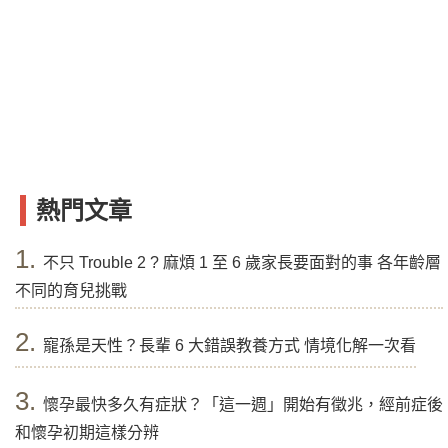
熱門文章
1.
不只 Trouble 2 ? 麻煩 1 至 6 歲家長要面對的事 各年齡層
不同的育兒挑戰
2.
寵孫是天性？長輩 6 大錯誤教養方式 情境化解一次看
3.
懷孕最快多久有症狀？「這一週」開始有徵兆，經前症後
和懷孕初期這樣分辨