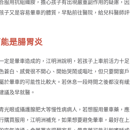
合服用抗組織胺，擔心孩子有出現嚴重副作用的疑慮，因
孩子又是容易暈車的體質，早點前往醫院，給兒科醫師評
腸病毒傳染力強！４招保護孩童
孩子每天刷牙還是口臭
原因
可能是腸胃炎
一定是暈車造成的，江明洲說明，若孩子上車前活力十足
色蒼白、感覺很不開心、開始哭鬧或嘔吐，但只要開窗戶
屬於暈車的可能性比較大。若休息一段時間之後都沒有緩
建議及早就醫。
青光眼或攝護腺肥大等慢性病病人，若想服用暈車藥，應
行購買服用，江明洲補充，如果想要避免暈車，最好在上