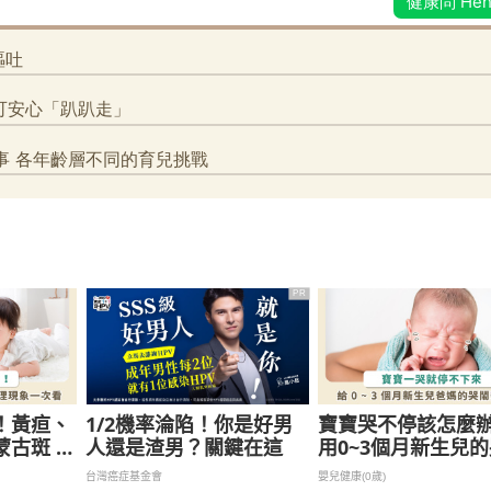
PR
！黃疸、
1/2機率淪陷！你是好男
寶寶哭不停該怎麼
蒙古斑 新
人還是渣男？關鍵在這
用0~3個月新生兒
特殊生理
安撫法
台灣癌症基金會
嬰兒健康(0歲)