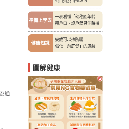
公自費疫苗整理包
一表看懂「幼稚園年齡
準備上學去
表」
遷戶口、設戶籍最佳時機
幾歲可以擦防曬
健康知識
強化「前庭覺」的遊戲
圖解健康
為通