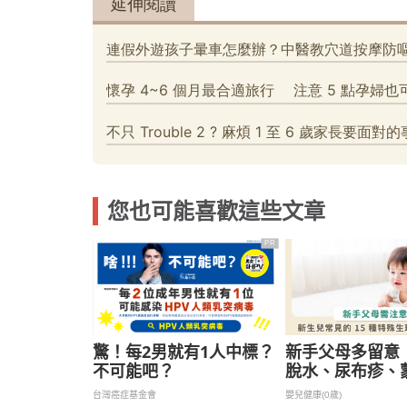
您也可能喜歡這些文章
PR
驚！每2男就有1人中標？
新手父母多留意
不可能吧？
脫水、尿布疹、
生兒常見 15 種
台灣癌症基金會
嬰兒健康(0歲)