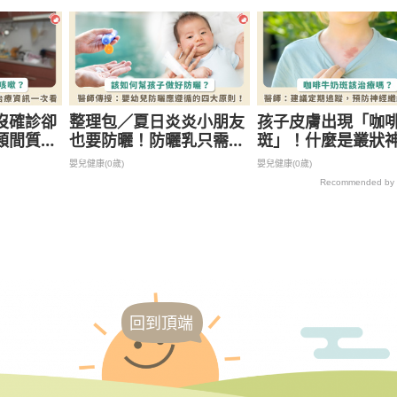
沒確診卻
整理包／夏日炎炎小朋友
孩子皮膚出現「咖
類間質肺
也要防曬！防曬乳只需
斑」！什麼是叢狀
染途徑、
「這個量」就好？孩子也
維瘤？怎麼辨識？
嬰兒健康(0歲)
嬰兒健康(0歲)
一次看
需卸妝嗎？兒童防曬問題
些症狀？造成哪些
Recommended by
總整理
回到頂端