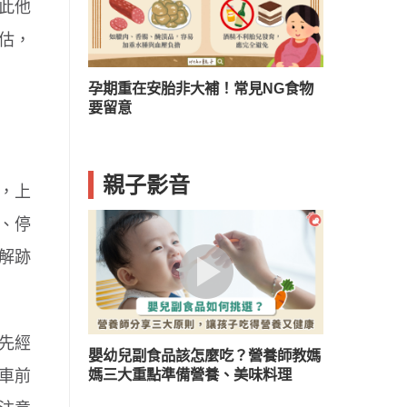
此他
估，
？兒童口臭５
孕期重在安胎非大補！常見NG食物
要留意
親子影音
，上
、停
解跡
先經
嬰幼兒副食品該怎麼吃？營養師教媽
媽三大重點準備營養、美味料理
車前