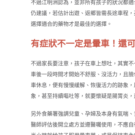
不過江明洲認為，並非所有孩子的狀況都適
仍建議，若估計出遊、返鄉皆需長途車程，
選擇適合的藥物才是最佳的選擇。
吞東西好危險！３情況要當心
選對牙膏防蛀牙！兒童潔牙３原則
有症狀不一定是暈車！還
不過家長要注意，孩子在車上想吐，其實不
車後一段時間才開始不舒服、沒活力，且臉
車休息，便有慢慢緩解、恢復活力的跡象，
象，甚至持續嘔吐等，就要懷疑是腸胃炎，
另外食藥署強調兒童、孕婦及本身有氣喘、
醫師評估後開立處方並遵醫囑使用，不應自