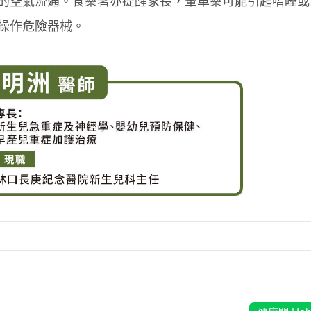
的空氣流通。食藥署亦提醒家長，暈車藥可能引起嗜睡或
操作危險器械。