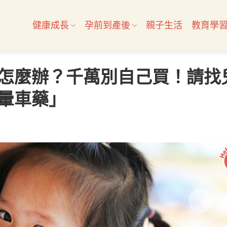
健康成長
孕前到產後
親子生活
教育學
怎麼辦？千萬別自己買！請找
暈車藥」