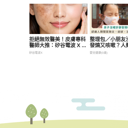
現象
PR
拒絕無效醫美！皮膚專科
整理包／小朋友
醫師大推：矽谷電波 X 讓
發燒又咳嗽？人
肌膚由內而外更強韌
炎病毒症狀、傳
矽谷電波X
嬰兒健康(0歲)
治療、預防方法