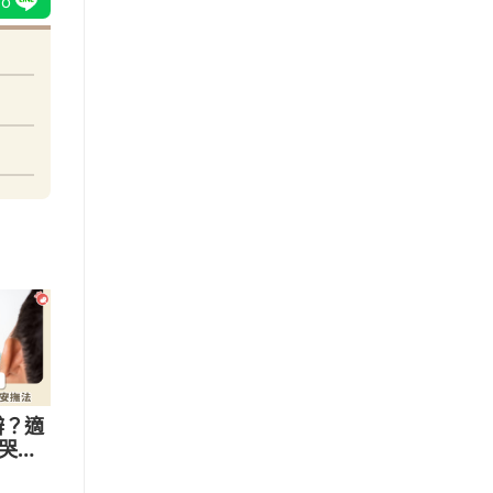
辦？適
的哭鬧