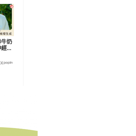
啡牛奶
神經纖
會有哪
影響？