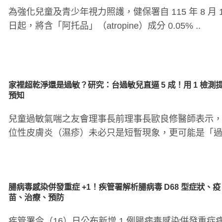
為強化兒童及青少年視力照護，健保署自 115 年 8 月 
日起，將含「阿托品」（atropine）成分 0.05% ..
家裡超乾淨還是過敏？研究：台過敏兒直逼 5 成！用 1 檢測
預知
兒童過敏氣喘之友會理事長前理事長歐良修醫師表示
位性皮膚炎（濕疹）未必只是短暫現象，更可能是「
進行曲（Atopic..
腸病毒感染併發重症 +1！疾管署解析腸病毒 D68 型症狀、疫
苗、治療、預防
疾管署今（16）日公布新增 1 例腸病毒感染併發重症