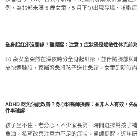
例，為北部未滿 5 歲女童，5 月下旬出現發燒、咳嗽症
狀，曾至診所..
全身起紅疹沒關係？醫提醒：注意 1 症狀恐是過敏性休克前
10 歲女童突然在深夜時分全身起紅疹，並伴隨臉部與
皮快速腫脹，家屬緊急將孩子送往急診。女童到院時
出現喘鳴或呼吸困難..
ADHD 吃魚油能改善？身心科醫師提醒：並非人人有效，先做
件事確認
孩子坐不住、老分心，不少家長第一時間選擇幫孩子
魚油，希望改善注意力不足的症狀。醫師提醒，近年