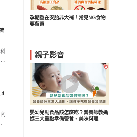
？兒童口臭５
孕期重在安胎非大補！常見NG食物
要留意
流
染科
親子影音
進門
4
嬰幼兒副食品該怎麼吃？營養師教媽
樂內
媽三大重點準備營養、美味料理
一