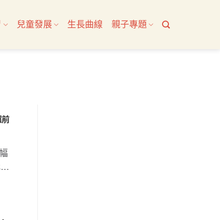
習
兒童發展
生長曲線
親子專題
超前
幅
代，