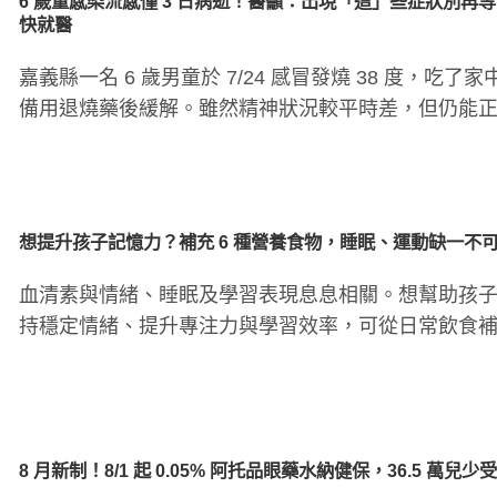
6 歲童感染流感僅 3 日病逝！醫籲：出現「這」些症狀別再
快就醫
嘉義縣一名 6 歲男童於 7/24 感冒發燒 38 度，吃了家
備用退燒藥後緩解。雖然精神狀況較平時差，但仍能
進食，..
想提升孩子記憶力？補充 6 種營養食物，睡眠、運動缺一不
血清素與情緒、睡眠及學習表現息息相關。想幫助孩
持穩定情緒、提升專注力與學習效率，可從日常飲食
有助血清素生成的營養..
8 月新制！8/1 起 0.05% 阿托品眼藥水納健保，36.5 萬兒少