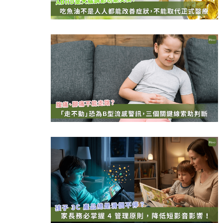
吞東西好危險！３情況要當心
選對牙膏防蛀牙！兒童潔牙３原則