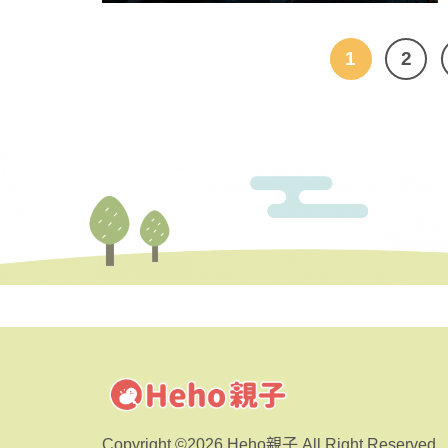
1
2
Copyright ©2026 Heho親子 All Right Reserved.