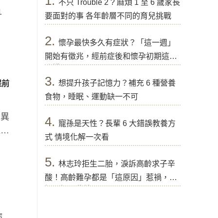
1.
不只 Trouble 2 ? 麻煩 1 至 6 歲家長
1
要面對的事 各年齡層不同的育兒挑戰
2.
懷孕最快多久有症狀？「這一週」
開始有徵兆，經前症後和懷孕初期這樣
分辨
3.
想提升孩子記憶力？補充 6 種營養
提前
食物，睡眠、運動缺一不可
，異
4.
寵孫是天性？長輩 6 大錯誤教養方
過敏
式 情境化解一次看
5.
林志玲拒生二胎，淚訴高齡求子辛
酸！高齡難孕都是「這原因」惹禍，醫
提醒好孕秘訣
病