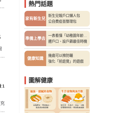
熱門話題
新生兒報戶口懶人包
家有新生兒
公自費疫苗整理包
一表看懂「幼稚園年齡
兆
準備上學去
表」
遷戶口、設戶籍最佳時機
眼
尚未
幾歲可以擦防曬
健康知識
強化「前庭覺」的遊戲
圖解健康
 1
補充
研究