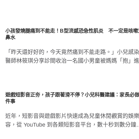
顯示，Omega-3..
腸病毒傳染力強！４招保護孩童
孩子每天刷牙還是口臭
原因
小孩發燒腿痛到不能走！B型流感恐急性肌炎 不一定是咳嗽
鼻水
「昨天還好好的，今天竟然痛到不能走路。」小兒感
醫師林筱琪分享診間收治一名國小男童被媽媽「抱」
診，一踩地就縮腳、痛..
遊戲短影音正夯，孩子跟著滑不停？小兒科醫建議：家長必做 
件事
近年，短影音與遊戲影片快速成為兒童休閒觀賞的娛
容，從 YouTube 到各類短影音平台，數十秒到數分鐘
支的影片讓人..