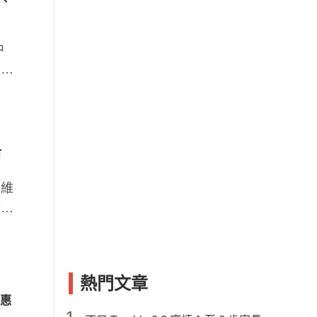
等、
中
正常
可
子維
補充
熱門文章
受惠