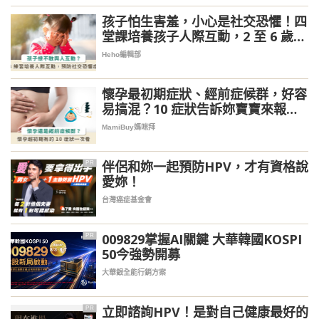
孩子怕生害羞，小心是社交恐懼！四
堂課培養孩子人際互動，2 至 6 歲最
關鍵
Heho編輯部
懷孕最初期症狀、經前症候群，好容
易搞混？10 症狀告訴妳寶寶來報到
了！
MamiBuy媽咪拜
伴侶和妳一起預防HPV，才有資格說
PR
愛妳！
台灣癌症基金會
009829掌握AI關鍵 大華韓國KOSPI
PR
50今強勢開募
大華銀全能行銷方案
立即諮詢HPV！是對自己健康最好的
PR