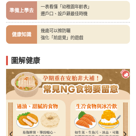
一表看懂「幼稚園年齡表」
準備上學去
遷戶口、設戶籍最佳時機
幾歲可以擦防曬
健康知識
強化「前庭覺」的遊戲
圖解健康