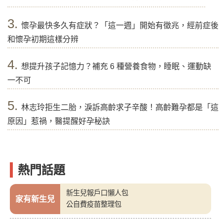
3.
懷孕最快多久有症狀？「這一週」開始有徵兆，經前症後
和懷孕初期這樣分辨
4.
想提升孩子記憶力？補充 6 種營養食物，睡眠、運動缺
一不可
5.
林志玲拒生二胎，淚訴高齡求子辛酸！高齡難孕都是「這
原因」惹禍，醫提醒好孕秘訣
熱門話題
新生兒報戶口懶人包
家有新生兒
公自費疫苗整理包