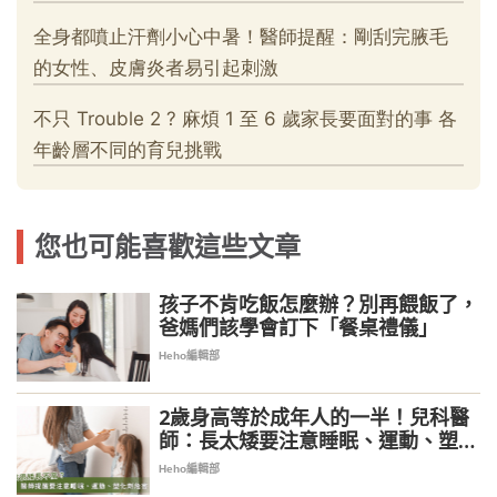
您也可能喜歡這些文章
孩子不肯吃飯怎麼辦？別再餵飯了，
爸媽們該學會訂下「餐桌禮儀」
Heho編輯部
2歲身高等於成年人的一半！兒科醫
師：長太矮要注意睡眠、運動、塑化
劑危害
Heho編輯部