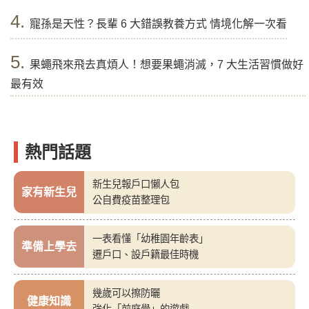
4.
寵孫是天性？長輩 6 大錯誤教養方式 情境化解一次看
5.
果蠅飛來飛去真煩人！想要果蠅消滅，7 大生活習慣做好
最有效
熱門話題
新生兒報戶口懶人包
家有新生兒
公自費疫苗整理包
一表看懂「幼稚園年齡表」
準備上學去
遷戶口、設戶籍最佳時機
幾歲可以擦防曬
健康知識
強化「前庭覺」的遊戲