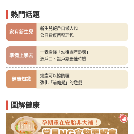
熱門話題
新生兒報戶口懶人包
家有新生兒
公自費疫苗整理包
一表看懂「幼稚園年齡表」
準備上學去
遷戶口、設戶籍最佳時機
幾歲可以擦防曬
健康知識
強化「前庭覺」的遊戲
圖解健康