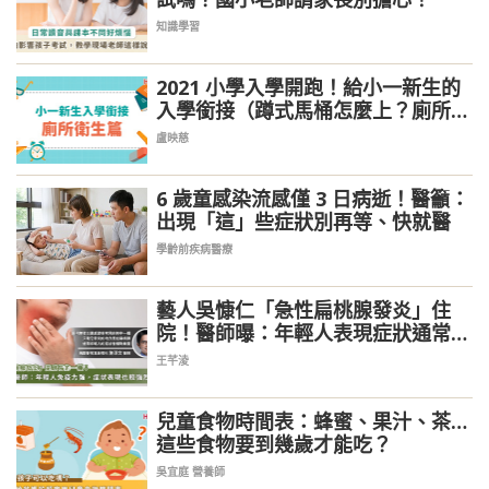
知識學習
2021 小學入學開跑！給小一新生的
入學銜接（蹲式馬桶怎麼上？廁所、
衛生自理篇）
盧映慈
6 歲童感染流感僅 3 日病逝！醫籲：
出現「這」些症狀別再等、快就醫
學齡前疾病醫療
藝人吳慷仁「急性扁桃腺發炎」住
院！醫師曝：年輕人表現症狀通常較
嚴重
王芊淩
兒童食物時間表：蜂蜜、果汁、茶…
這些食物要到幾歲才能吃？
吳宜庭 營養師