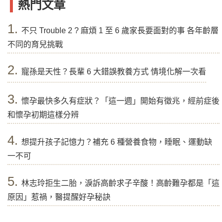
熱門文章
1.
不只 Trouble 2 ? 麻煩 1 至 6 歲家長要面對的事 各年齡層
不同的育兒挑戰
2.
寵孫是天性？長輩 6 大錯誤教養方式 情境化解一次看
3.
懷孕最快多久有症狀？「這一週」開始有徵兆，經前症後
和懷孕初期這樣分辨
4.
想提升孩子記憶力？補充 6 種營養食物，睡眠、運動缺
一不可
5.
林志玲拒生二胎，淚訴高齡求子辛酸！高齡難孕都是「這
原因」惹禍，醫提醒好孕秘訣