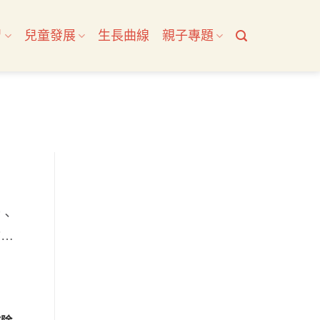
習
兒童發展
生長曲線
親子專題
物、
會影