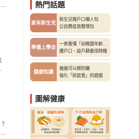
熱門話題
揉的
新生兒報戶口懶人包
家有新生兒
公自費疫苗整理包
一表看懂「幼稚園年齡
準備上學去
表」
遷戶口、設戶籍最佳時機
位
師
幾歲可以擦防曬
健康知識
強化「前庭覺」的遊戲
圖解健康
頓？
專家