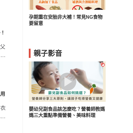
？兒童口臭５
孕期重在安胎非大補！常見NG食物
要留意
子！
好父
親子影音
的內
以用
！衣
嬰幼兒副食品該怎麼吃？營養師教媽
媽三大重點準備營養、美味料理
感嘆