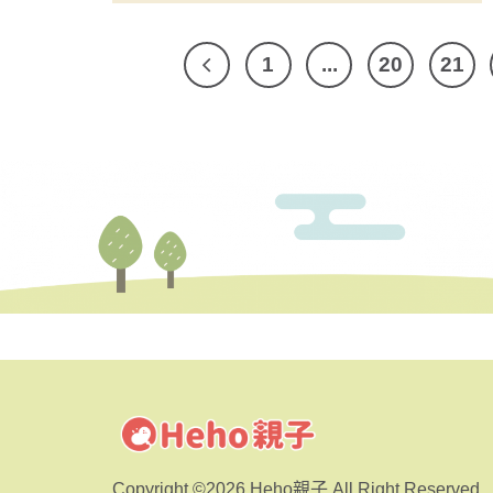
1
...
20
21
Copyright ©2026 Heho親子 All Right Reserved.