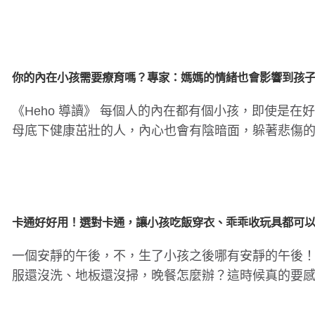
常常說「愛的教育」，..
腸病毒傳染力強！４招保護孩童
孩子每天刷牙還是口臭
原因
你的內在小孩需要療育嗎？專家：媽媽的情緒也會影響到孩
《Heho 導讀》 每個人的內在都有個小孩，即使是在
母底下健康茁壯的人，內心也會有陰暗面，躲著悲傷
在小孩、孤單的..
卡通好好用！選對卡通，讓小孩吃飯穿衣、乖乖收玩具都可
一個安靜的午後，不，生了小孩之後哪有安靜的午後
服還沒洗、地板還沒掃，晚餐怎麼辦？這時候真的要
一聲，媽媽可以沒有神..