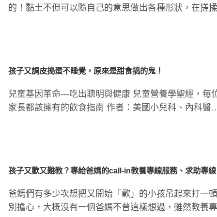
的！黏土不但可以隨自己的意思做出各種形狀，在搓
過程中，也能幫助孩子..
孩子又調皮搗蛋不睡覺，原來是甜食搞的鬼！
兒童基因革命—吃出聰明與健康 兒童營養學聖經，每
家長都該擁有的飲食指南 作者：美國小兒科、內科醫
李世敏 出版社：文經..
孩子又歡又難教？專給爸媽的call-in教養專線服務、求助專線
爸媽們有多少次想把又開始「歡」的小孩吊起來打一
別擔心，大概沒有一個爸媽不曾這樣想過，雖然教養