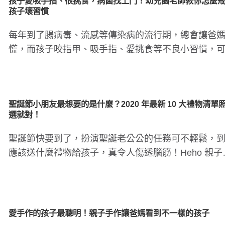
孩子愛吸手指、很挑食，病菌找上門！幼兒園老師教你怎麼
孩子壞習慣
每年到了腸病毒、流感等傳染病的流行期，總會讓爸
慌，而孩子咬指甲、吸手指、愛挑食等不良小習慣，
讓孩子更容易遭受病毒..
聖誕節小朋友最想要的是什麼？2020 年最新 10 大禮物清單
選就對！
聖誕節快要到了，扮演聖誕老公公的任務可不輕鬆，
應該送什麼禮物給孩子，真令人傷透腦筋！Heho 親子
別搜羅了幾大購物..
愛手作的孩子最聰明！親子手作讓爸媽看到不一樣的孩子