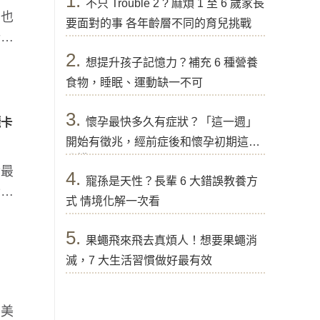
1.
不只 Trouble 2 ? 麻煩 1 至 6 歲家長
，也
要面對的事 各年齡層不同的育兒挑戰
什麼
2.
想提升孩子記憶力？補充 6 種營養
食物，睡眠、運動缺一不可
3.
懷孕最快多久有症狀？「這一週」
麗卡
開始有徵兆，經前症後和懷孕初期這樣
分辨
實最
4.
寵孫是天性？長輩 6 大錯誤教養方
全是
式 情境化解一次看
5.
果蠅飛來飛去真煩人！想要果蠅消
滅，7 大生活習慣做好最有效
美美