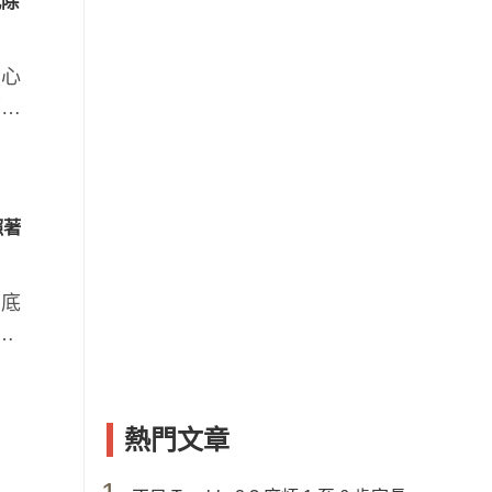
戒除
媽心
可能
照著
到底
特
熱門文章