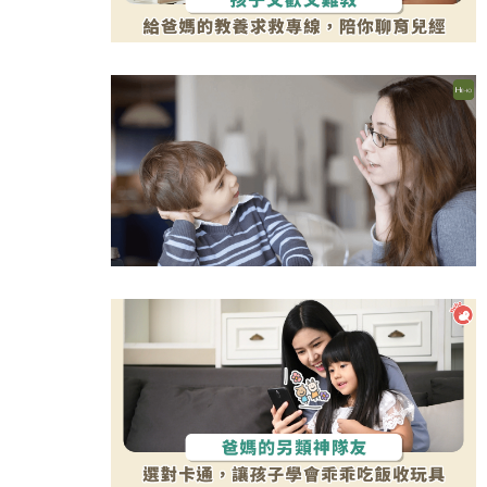
吞東西好危險！３情況要當心
選對牙膏防蛀牙！兒童潔牙３原則