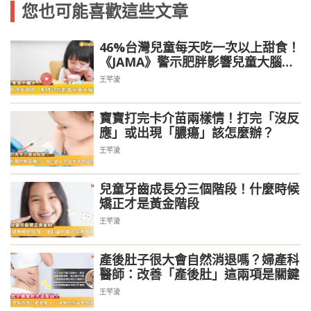
您也可能喜歡這些文章
46%台灣兒童每天吃一次以上甜食！
《JAMA》警示肥胖影響兒童大腦發
育
王芊淩
寶寶打完卡介苗兩樣情！打完「沒反
應」或出現「膿瘍」該怎麼辦？
王芊淩
兒童牙齒成長分三個階段！什麼時候
矯正才是黃金階段
王芊淩
產後肚子很大會自然消退嗎？婦產科
醫師：改善「產後肚」這兩項是關鍵
王芊淩