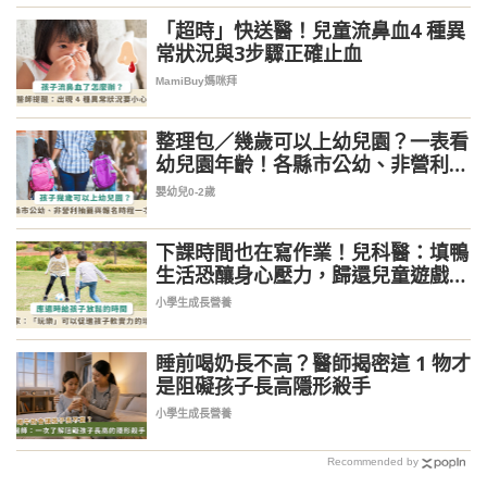
「超時」快送醫！兒童流鼻血4 種異
常狀況與3步驟正確止血
MamiBuy媽咪拜
整理包／幾歲可以上幼兒園？一表看
幼兒園年齡！各縣市公幼、非營利幼
兒園抽籤、報名時程一次看
嬰幼兒0-2歲
下課時間也在寫作業！兒科醫：填鴨
生活恐釀身心壓力，歸還兒童遊戲權
可促進多種能力發展
小學生成長營養
睡前喝奶長不高？醫師揭密這 1 物才
是阻礙孩子長高隱形殺手
小學生成長營養
Recommended by