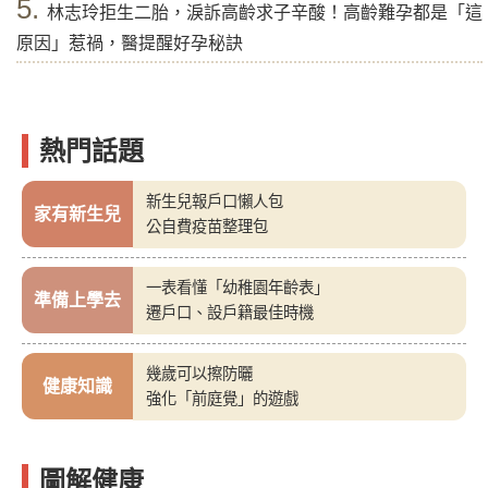
5.
林志玲拒生二胎，淚訴高齡求子辛酸！高齡難孕都是「這
原因」惹禍，醫提醒好孕秘訣
熱門話題
新生兒報戶口懶人包
家有新生兒
公自費疫苗整理包
一表看懂「幼稚園年齡表」
準備上學去
遷戶口、設戶籍最佳時機
幾歲可以擦防曬
健康知識
強化「前庭覺」的遊戲
圖解健康