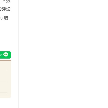
二。張
般建議
3 脂