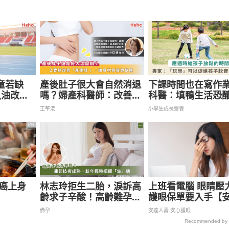
童若缺
產後肚子很大會自然消退
下課時間也在寫作
充魚油改善
嗎？婦產科醫師：改善
科醫：填鴨生活恐
「產後肚」這兩項是關鍵
壓力，歸還兒童遊
王芊淩
小學生成長營養
促進多種能力發展
PR
速癌上身
林志玲拒生二胎，淚訴高
上班看電腦 眼睛壓
齡求子辛酸！高齡難孕都
護眼保單要入手【
是「這原因」惹禍，醫提
眼定期眼睛險】
備孕
安達人壽 安心護眼
醒好孕秘訣
Recommended by