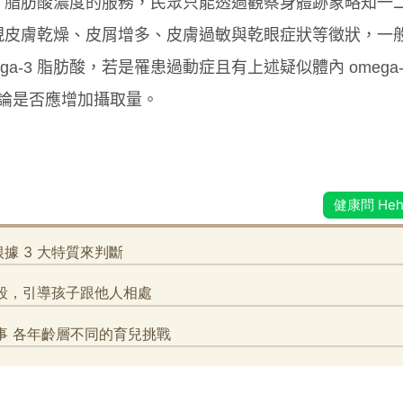
-3 脂肪酸濃度的服務，民眾只能透過觀察身體跡象略知一
會出現皮膚乾燥、皮屑增多、皮膚過敏與乾眼症狀等徵狀，一
a-3 脂肪酸，若是罹患過動症且有上述疑似體內 omega-
論是否應增加攝取量。