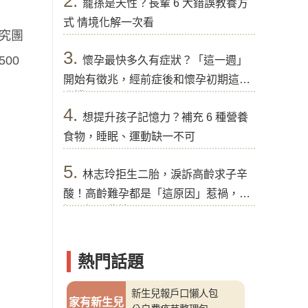
2.
寵孫是天性？長輩 6 大錯誤教養方
式 情境化解一次看
究團
3.
00
懷孕最快多久有症狀？「這一週」
開始有徵兆，經前症後和懷孕初期這樣
分辨
4.
想提升孩子記憶力？補充 6 種營養
食物，睡眠、運動缺一不可
5.
林志玲拒生二胎，淚訴高齡求子辛
酸！高齡難孕都是「這原因」惹禍，醫
提醒好孕秘訣
熱門話題
新生兒報戶口懶人包
家有新生兒