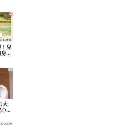
業！兒
釀身心
戲權可
PR
力大
安心護