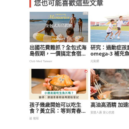
您也可能喜歡這些文章
PR
出國花費難抓？全包式海
研究：過動症孩
島假期，一價搞定食宿玩
omega-3 補
樂，省錢更省心！
專注力
Club Med Taiwan
元氣網
孩子幾歲開始可以吃生
高油高酒精 加
食？黃立民：等到青春期
安達人壽 安心抗癌
比較好
莊 筱彤