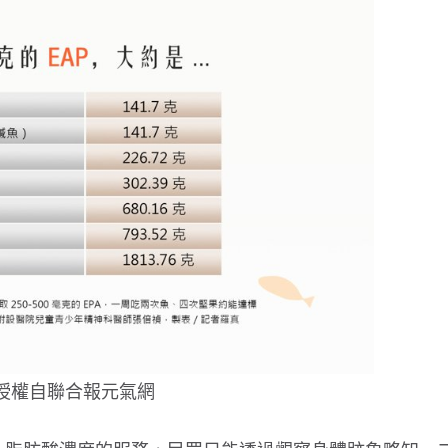
腸病毒傳染力強！４招保護孩童
孩子每天刷牙還是口臭
原因
授權自聯合報元氣網