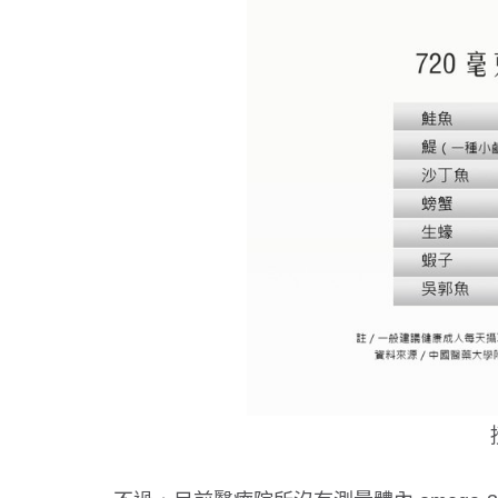
吞東西好危險！３情況要當心
選對牙膏防蛀牙！兒童潔牙３原則