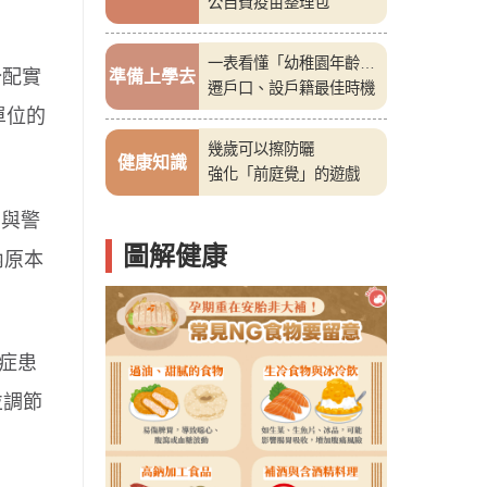
公自費疫苗整理包
一表看懂「幼稚園年齡
分配實
準備上學去
表」
遷戶口、設戶籍最佳時機
單位的
幾歲可以擦防曬
健康知識
強化「前庭覺」的遊戲
力與警
圖解健康
內原本
症患
並調節