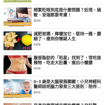
頻繁眨眼到底是什麼問題？近視、過
敏、妥瑞都要考慮！
盧映慈
減肥首選，檸檬加它，堅持一週，腰
PR
細了，瘦到你懷疑人生
新素簡
腹部脂肪的「剋星」找到了，常吃這
PR
幾物，吃走大肚囊，瘦出小蠻腰
新素簡
0~3 歲是大腦發展關鍵！小兒神經科
醫師說明腦力發育三大原則：陪伴、
刺激、營養
盧映慈