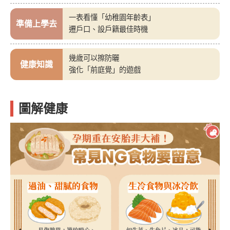
一表看懂「幼稚園年齡表」
準備上學去
遷戶口、設戶籍最佳時機
幾歲可以擦防曬
健康知識
強化「前庭覺」的遊戲
圖解健康