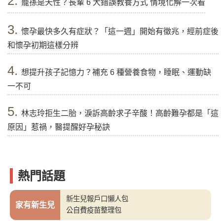
2.
寵孫是天性？長輩 6 大錯誤教養方式 情境化解一次看
3.
懷孕最快多久有症狀？「這一週」開始有徵兆，經前症後
和懷孕初期這樣分辨
4.
想提升孩子記憶力？補充 6 種營養食物，睡眠、運動缺
一不可
5.
林志玲拒生二胎，淚訴高齡求子辛酸！高齡難孕都是「這
原因」惹禍，醫提醒好孕秘訣
熱門話題
新生兒報戶口懶人包
家有新生兒
公自費疫苗整理包