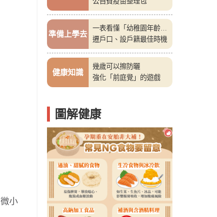
公自費疫苗整理包
一表看懂「幼稚園年齡
準備上學去
表」
遷戶口、設戶籍最佳時機
幾歲可以擦防曬
健康知識
強化「前庭覺」的遊戲
圖解健康
生微小