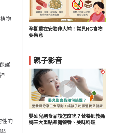
而植物
？兒童口臭５
孕期重在安胎非大補！常見NG食物
要留意
親子影音
保護
神
嬰幼兒副食品該怎麼吃？營養師教媽
溶性的
媽三大重點準備營養、美味料理
類蔬