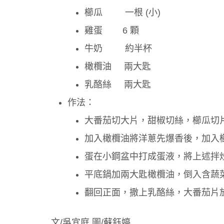
櫛瓜 一根 (小)
雞蛋 6 顆
牛奶 約半杯
橄欖油 兩大匙
乳酪絲 兩大匙
作法：
大番茄切大片，甜椒切絲，櫛瓜切
加入橄欖油將洋蔥先爆香後，加入
蛋在小鋼盆中打成蛋液，將上述拌
平底鍋加兩大匙橄欖油，倒入含蔬菜
翻回正面，撒上乳酪絲，大番茄片
文/吳宜庭 圖/蘇鈺婷