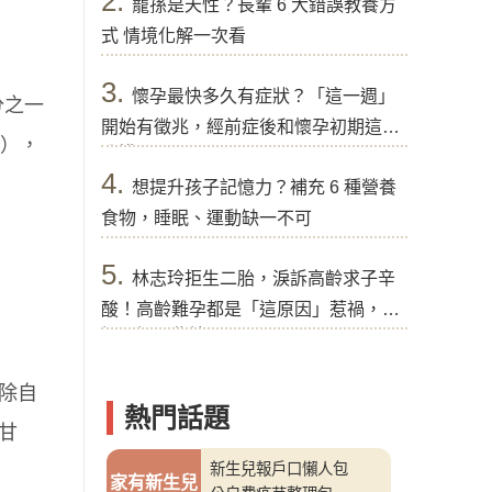
2.
寵孫是天性？長輩 6 大錯誤教養方
式 情境化解一次看
3.
懷孕最快多久有症狀？「這一週」
分之一
開始有徵兆，經前症後和懷孕初期這樣
%），
分辨
4.
想提升孩子記憶力？補充 6 種營養
食物，睡眠、運動缺一不可
5.
林志玲拒生二胎，淚訴高齡求子辛
酸！高齡難孕都是「這原因」惹禍，醫
提醒好孕秘訣
除自
熱門話題
甘
新生兒報戶口懶人包
家有新生兒