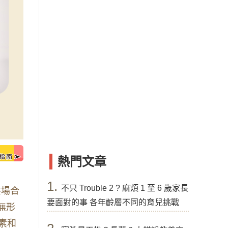
熱門文章
1.
不只 Trouble 2 ? 麻煩 1 至 6 歲家長
共場合
要面對的事 各年齡層不同的育兒挑戰
無形
素和