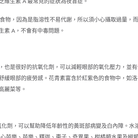
維生素 A 最常見的症狀為夜盲症。
臟類食物，因為是脂溶性不易代謝，所以須小心攝取過量，
腸病毒傳染力強！４招保護孩童
孩子每天刷牙還是口臭
生素 A，不會有中毒問題。
原因
，也是很好的抗氧化劑，可以減輕眼部的氧化壓力，並有
舒緩眼部的疲勞感。花青素富含於紅紫色的食物中，如洛
高麗菜等。
的抗氧化劑，可以幫助降低年齡性的黃斑部病變及白內障。水
是紅心芭樂、芭樂、釋迦、棗子、奇異果、柑橘類水果及椒