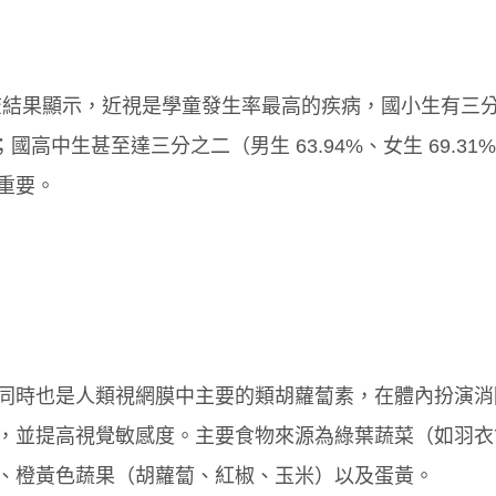
變遷調查結果顯示，近視是學童發生率最高的疾病，國小生有三
題；國高中生甚至達三分之二（男生 63.94%、女生 69.31
重要。
同時也是人類視網膜中主要的類胡蘿蔔素，在體內扮演消
，並提高視覺敏感度。主要食物來源為綠葉蔬菜（如羽衣
、橙黃色蔬果（胡蘿蔔、紅椒、玉米）以及蛋黃。