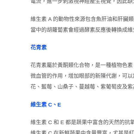
電流，進一步刺激視神經產生視覺，因此缺乏
維生素 A 的動物性來源包含魚肝油和肝
吞東西好危險！３情況要當心
選對牙膏防蛀牙！兒童潔牙３原則
當中的胡蘿蔔素會經過酵素反應後轉換成維
花青素
花青素屬於黃酮類化合物，是一種植物色素
微血管的作用，增加眼部的新陳代謝，可以
花、藍莓、山桑子、蔓越莓、紫葡萄皮及紫
維生素 C、E
維生素 C 和 E 都是蔬果中富含的天然
維生素 C 在新鮮蔬果中含量豐富，尤其