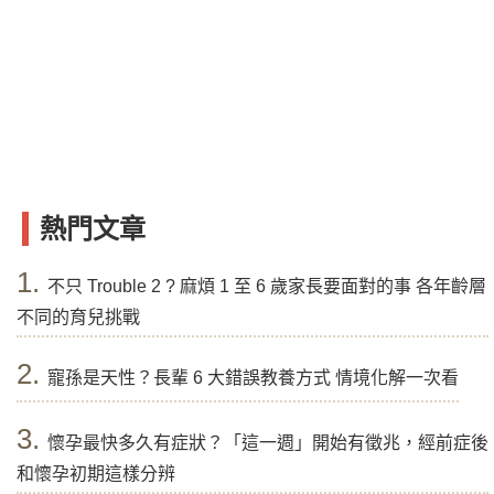
熱門文章
1.
不只 Trouble 2 ? 麻煩 1 至 6 歲家長要面對的事 各年齡層
不同的育兒挑戰
2.
寵孫是天性？長輩 6 大錯誤教養方式 情境化解一次看
3.
懷孕最快多久有症狀？「這一週」開始有徵兆，經前症後
和懷孕初期這樣分辨