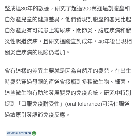
整成達
30
年的數據，研究了超過
200
萬通過剖腹產和
自然產兒童的健康差異。
他們發現剖腹產的嬰兒比起
自然產更有可能患上糖尿病、關節炎、腹腔疾病和發
炎性腸道疾病，且研究追蹤直到成年，
40
年後出現相
關炎症疾病的風險仍增加。
會有這樣的差異主要就是因為自然產的嬰兒，在出生
時嬰兒穿過母親的產道會接觸到多種微生物、細菌，
這些微生物有助於發展嬰兒的免疫系統，研究中特別
提到「口服免疫耐受性」
(
oral tolerance
)
可活化腸道
過敏原引發調節免疫反應。