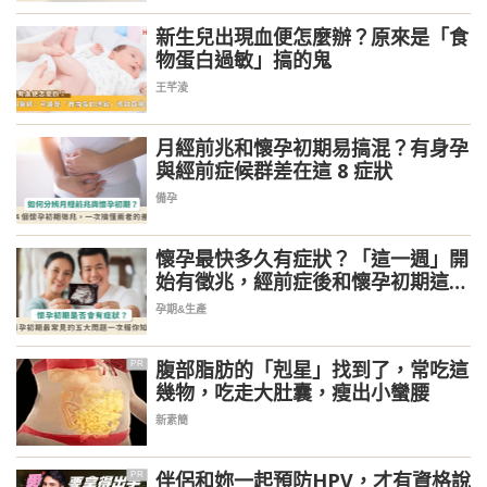
新生兒出現血便怎麼辦？原來是「食
物蛋白過敏」搞的鬼
王芊淩
月經前兆和懷孕初期易搞混？有身孕
與經前症候群差在這 8 症狀
備孕
懷孕最快多久有症狀？「這一週」開
始有徵兆，經前症後和懷孕初期這樣
分辨
孕期&生產
腹部脂肪的「剋星」找到了，常吃這
PR
幾物，吃走大肚囊，瘦出小蠻腰
新素簡
伴侶和妳一起預防HPV，才有資格說
PR