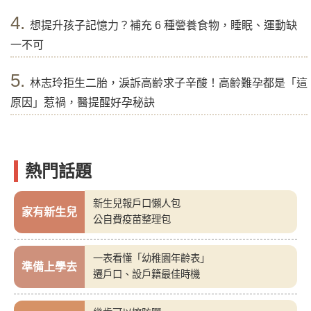
4.
想提升孩子記憶力？補充 6 種營養食物，睡眠、運動缺
一不可
5.
林志玲拒生二胎，淚訴高齡求子辛酸！高齡難孕都是「這
原因」惹禍，醫提醒好孕秘訣
熱門話題
新生兒報戶口懶人包
家有新生兒
公自費疫苗整理包
一表看懂「幼稚園年齡表」
準備上學去
遷戶口、設戶籍最佳時機