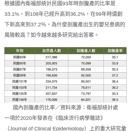
根據國內衛福部統計民國
93
年時剖腹產的比率是
33.1%
，到
108
年已經升高到
36.2%
，在
99
年時還創
下新高來到
37.2
％，為什麼剖腹產出生的嬰兒患病的
風險較高？如今越來越多研究給出答案。
國內剖腹產的比率／資料來源：衛福部統計處
一項於
2020
年發表在《臨床流行病學雜誌》
（
Journal of Clinical Epidemiology
）上的重大研究彙