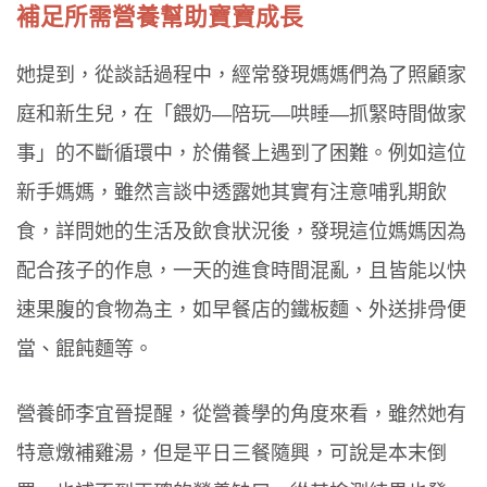
補足所需營養幫助寶寶成長
她提到，從談話過程中，經常發現媽媽們為了照顧家
庭和新生兒，在「餵奶—陪玩—哄睡—抓緊時間做家
事」的不斷循環中，於備餐上遇到了困難。例如這位
新手媽媽，雖然言談中透露她其實有注意哺乳期飲
食，詳問她的生活及飲食狀況後，發現這位媽媽因為
配合孩子的作息，一天的進食時間混亂，且皆能以快
速果腹的食物為主，如早餐店的鐵板麵、外送排骨便
當、餛飩麵等。
營養師李宜晉提醒，從營養學的角度來看，雖然她有
特意燉補雞湯，但是平日三餐隨興，可說是本末倒