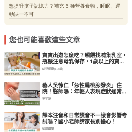
您也可能喜歡這些文章
寶寶出遊怎麼吃？親餵找哺集乳室，
瓶餵注意母乳保存，1歲以上的寶寶
這樣吃
幼兒健康(1-2歲)
藝人吳慷仁「急性扁桃腺發炎」住
院！醫師曝：年輕人表現症狀通常較
嚴重
王芊淩
課本注音和日常讀音不一樣會影響考
試嗎？國小老師請家長別擔心！
知識學習