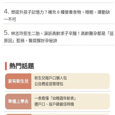
4.
想提升孩子記憶力？補充 6 種營養食物，睡眠、運動缺
一不可
5.
林志玲拒生二胎，淚訴高齡求子辛酸！高齡難孕都是「這
原因」惹禍，醫提醒好孕秘訣
熱門話題
新生兒報戶口懶人包
家有新生兒
公自費疫苗整理包
一表看懂「幼稚園年齡表」
準備上學去
遷戶口、設戶籍最佳時機