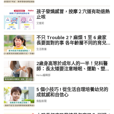
孩子發燒感冒，按摩２穴道有助退熱
止咳
艾蜜莉
不只 Trouble 2 ? 麻煩 1 至 6 歲家
長要面對的事 各年齡層不同的育兒
挑戰
生活教養
2歲身高等於成年人的一半！兒科醫
師：長太矮要注意睡眠、運動、塑化
劑危害
Heho編輯部
5 個小技巧 ! 從生活自理培養幼兒的
成就感和自信心
焦點新聞