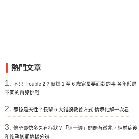
熱門文章
1.
不只 Trouble 2 ? 麻煩 1 至 6 歲家長要面對的事 各年齡層
不同的育兒挑戰
2.
寵孫是天性？長輩 6 大錯誤教養方式 情境化解一次看
3.
懷孕最快多久有症狀？「這一週」開始有徵兆，經前症後
和懷孕初期這樣分辨