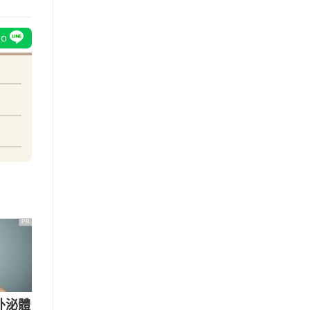
PR
外泌體