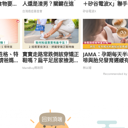
食物要到
人還是渣男？關鍵在這
＋矽谷電波X」聯手
啟高階養膚新世代
台灣癌症基金會
矽谷電波X
性格、特
寶寶走路常跌倒該穿矯正
JAMA：孕期每天
質請爸媽好
鞋嗎？扁平足居家檢測與
啡與胎兒發育遲緩
症狀，讓孩子穿對時機
孕婦怎麼喝？專家
MamiBuy媽咪拜
林以璿
見
Recommended by
回到頂端