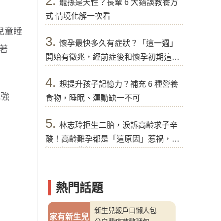
2.
寵孫是天性？長輩 6 大錯誤教養方
式 情境化解一次看
症兒童睡
3.
懷孕最快多久有症狀？「這一週」
著
開始有徵兆，經前症後和懷孕初期這樣
分辨
4.
想提升孩子記憶力？補充 6 種營養
究強
食物，睡眠、運動缺一不可
5.
林志玲拒生二胎，淚訴高齡求子辛
酸！高齡難孕都是「這原因」惹禍，醫
提醒好孕秘訣
熱門話題
新生兒報戶口懶人包
家有新生兒