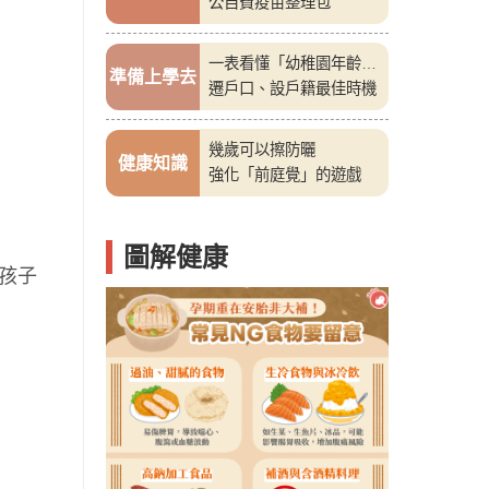
公自費疫苗整理包
一表看懂「幼稚園年齡
準備上學去
表」
遷戶口、設戶籍最佳時機
幾歲可以擦防曬
健康知識
強化「前庭覺」的遊戲
圖解健康
。孩子