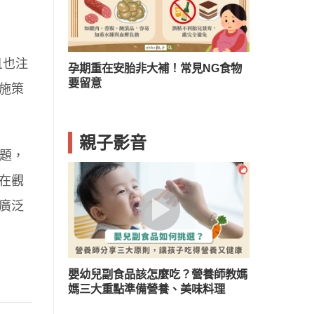
且也注
！常見NG食物
孩子誤吞東西好危險！３情況要當心
選對牙
施策
親子影音
問題，
在觀
廣泛
嬰幼兒副食品該怎麼吃？營養師教媽
媽三大重點準備營養、美味料理