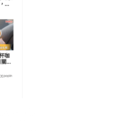
，開
半杯咖
有關！
給出意