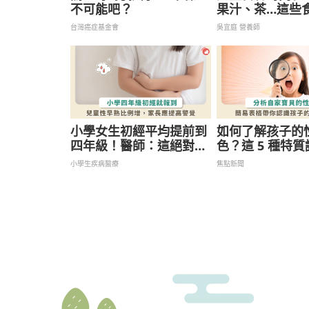
不可能吧？
果汁、茶…這些
幾歲才能吃？
台灣癌症基金會
吳宜庭 營養師
小學女生初經平均提前到
如何了解孩子的
四年級！醫師：這絕對不
色？這 5 種特
正常
好觀察！
小學生疾病醫療
焦點新聞