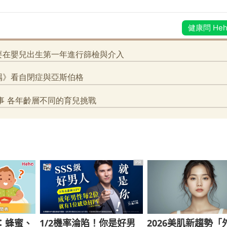
PR
：蜂蜜、
1/2機率淪陷！你是好男
2026美肌新趨勢「