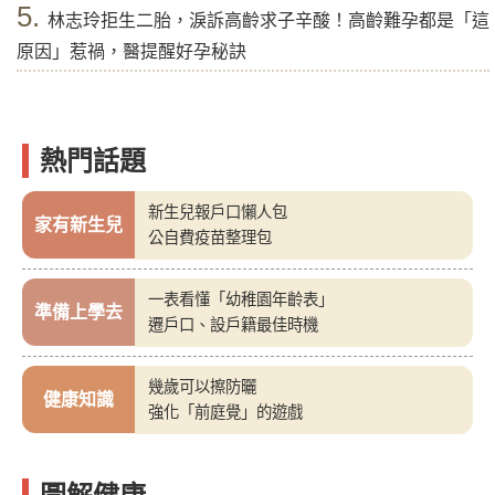
5.
林志玲拒生二胎，淚訴高齡求子辛酸！高齡難孕都是「這
原因」惹禍，醫提醒好孕秘訣
熱門話題
新生兒報戶口懶人包
家有新生兒
公自費疫苗整理包
一表看懂「幼稚園年齡表」
準備上學去
遷戶口、設戶籍最佳時機
幾歲可以擦防曬
健康知識
強化「前庭覺」的遊戲