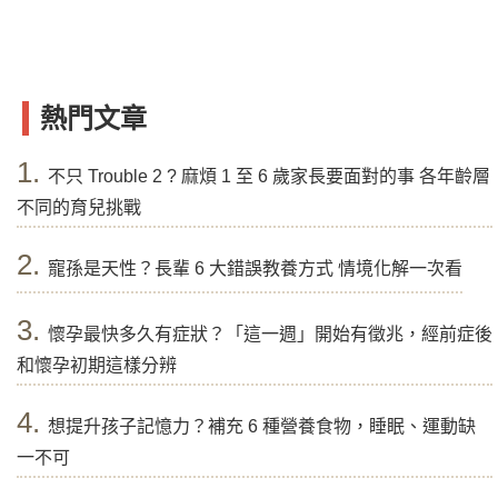
熱門文章
1.
不只 Trouble 2 ? 麻煩 1 至 6 歲家長要面對的事 各年齡層
不同的育兒挑戰
2.
寵孫是天性？長輩 6 大錯誤教養方式 情境化解一次看
3.
懷孕最快多久有症狀？「這一週」開始有徵兆，經前症後
和懷孕初期這樣分辨
4.
想提升孩子記憶力？補充 6 種營養食物，睡眠、運動缺
一不可