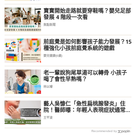
寶寶開始走路就要穿鞋嗎？嬰兒足部
發展 4 階段一次看
焦點新聞
前庭覺是如何影響孩子能力發展？15
種強化小孩前庭覺系統的遊戲
嬰兒健康(0歲)
老一輩說狗尾草湯可以轉骨 小孩子
喝了會性早熟嗎？
林以璿
藝人吳慷仁「急性扁桃腺發炎」住
院！醫師曝：年輕人表現症狀通常較
嚴重
王芊淩
Recommended by