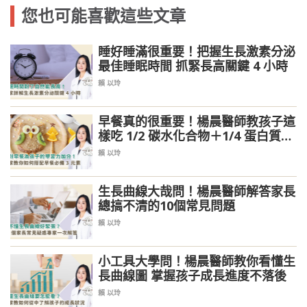
您也可能喜歡這些文章
睡好睡滿很重要！把握生長激素分泌
最佳睡眠時間 抓緊長高關鍵 4 小時
賴 以玲
早餐真的很重要！楊晨醫師教孩子這
樣吃 1/2 碳水化合物＋1/4 蛋白質＋
1/4 水果
賴 以玲
生長曲線大哉問！楊晨醫師解答家長
總搞不清的10個常見問題
賴 以玲
小工具大學問！楊晨醫師教你看懂生
長曲線圖 掌握孩子成長進度不落後
賴 以玲