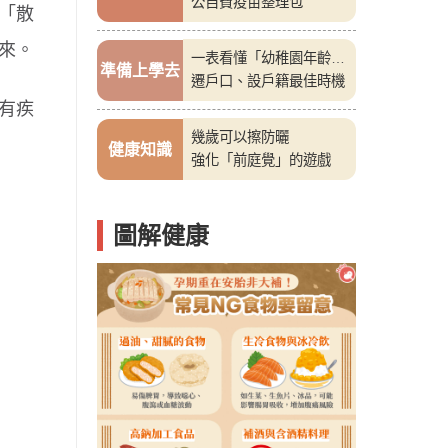
公自費疫苗整理包
「散
來。
一表看懂「幼稚園年齡
準備上學去
表」
遷戶口、設戶籍最佳時機
有疾
幾歲可以擦防曬
健康知識
強化「前庭覺」的遊戲
圖解健康