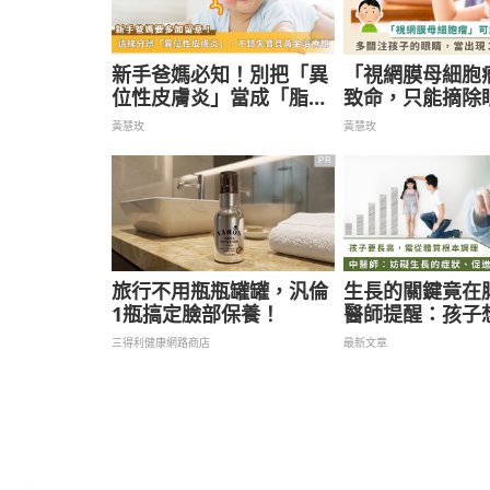
新手爸媽必知！別把「異
「視網膜母細胞
位性皮膚炎」當成「脂漏
致命，只能摘除
性皮膚炎」，錯失寶貝黃
嗎？醫籲：孩童
黃慧玫
黃慧玫
金治療期
2 症狀是警訊
PR
旅行不用瓶瓶罐罐，汎倫
生長的關鍵竟在
1瓶搞定臉部保養！
醫師提醒：孩子
握 4 關鍵
三得利健康網路商店
最新文章