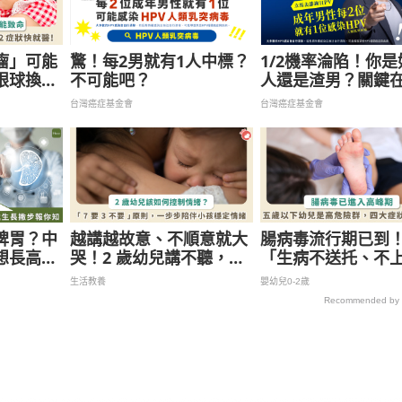
瘤」可能
驚！每2男就有1人中標？
1/2機率淪陷！你是
眼球換命
不可能吧？
人還是渣男？關鍵
眼睛出現
台灣癌症基金會
台灣癌症基金會
脾胃？中
越講越故意、不順意就大
腸病毒流行期已到
想長高把
哭！2 歲幼兒講不聽，情
「生病不送托、不
緒失控時該怎麼辦 ?
警覺重症 4 前兆即
生活教養
嬰幼兒0-2歲
Recommended by