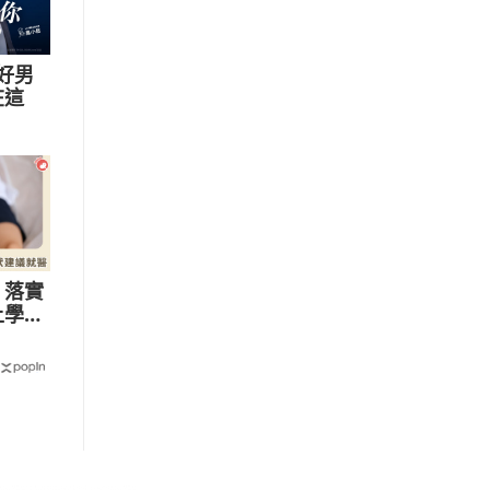
好男
在這
！落實
上學」
就醫