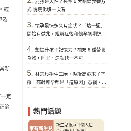
2.
寵孫是天性？長輩 6 大錯誤教養方
。經
式 情境化解一次看
視及
3.
懷孕最快多久有症狀？「這一週」
開始有徵兆，經前症後和懷孕初期這樣
分辨
4.
想提升孩子記憶力？補充 6 種營養
食物，睡眠、運動缺一不可
常新
5.
林志玲拒生二胎，淚訴高齡求子辛
酸！高齡難孕都是「這原因」惹禍，醫
提醒好孕秘訣
有一定
矯正治
熱門話題
新生兒報戶口懶人包
家有新生兒