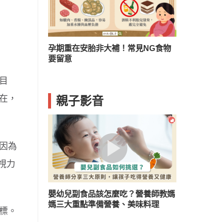
常見NG食物
孩子誤吞東西好危險！３情況要當心
選對牙膏防
目
在，
親子影音
因為
視力
嬰幼兒副食品該怎麼吃？營養師教媽
媽三大重點準備營養、美味料理
標。