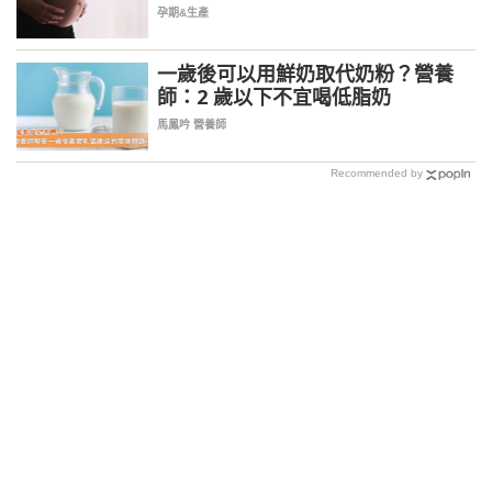
快 5 月上路
孕期&生產
一歲後可以用鮮奶取代奶粉？營養
師：2 歲以下不宜喝低脂奶
馬鳳吟 營養師
Recommended by