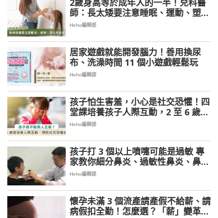
2歲身高等於成年人的一半！兒科醫
師：長太矮要注意睡眠、運動、塑化
劑危害
Heho編輯部
居家遊戲就能開發腦力！善用換尿
布、洗澡時間 11 個小遊戲輕鬆玩
Heho編輯部
孩子怕生害羞，小心是社交恐懼！四
堂課培養孩子人際互動，2 至 6 歲最
關鍵
Heho編輯部
孩子打 3 個以上噴嚏可能是過敏 專
家教你細分鼻炎、過敏性鼻炎、鼻竇
炎
Heho編輯部
懷孕未滿 3 個流產請產假不給薪、請
病假扣全勤！怎麼選？「薪」變革最