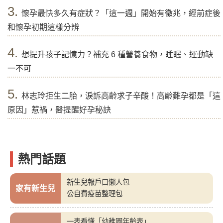
3.
懷孕最快多久有症狀？「這一週」開始有徵兆，經前症後
和懷孕初期這樣分辨
4.
想提升孩子記憶力？補充 6 種營養食物，睡眠、運動缺
一不可
5.
林志玲拒生二胎，淚訴高齡求子辛酸！高齡難孕都是「這
原因」惹禍，醫提醒好孕秘訣
熱門話題
新生兒報戶口懶人包
家有新生兒
公自費疫苗整理包
一表看懂「幼稚園年齡表」