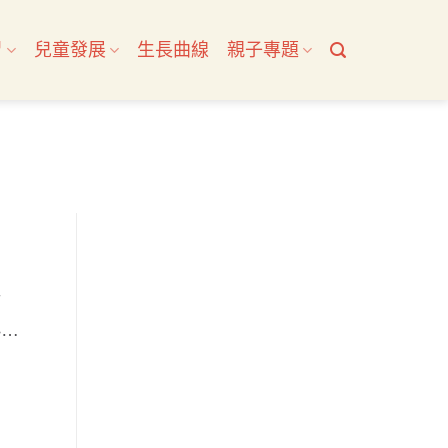
習
兒童發展
生長曲線
親子專題
補
小心