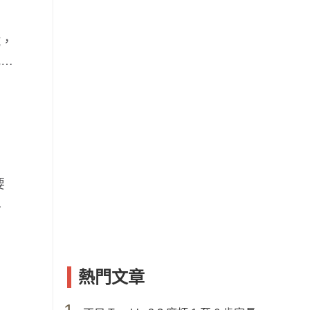
試，
況也
要
開
熱門文章