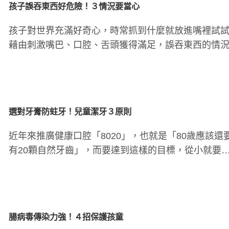
孩子誤吞東西好危險！３情況要當心
孩子對世界充滿好奇心，時常抓到什麼就放進嘴裡試
藉由刺激嘴巴、口腔、舌頭獲得滿足，誤吞東西的情
層出不窮。家雖然被視..
選對牙膏防蛀牙！兒童潔牙３原則
近年來推廣健康口腔「8020」，也就是「80歲應該還
有20顆自然牙齒」，而要達到這樣的目標，從小就要
始建立正確潔牙與..
腸病毒傳染力強！４招保護孩童