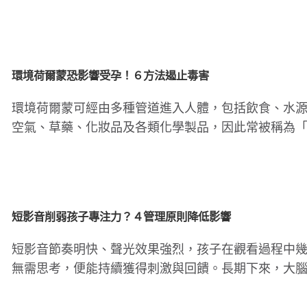
子崩潰。若孩子還小，..
腸病毒傳染力強！４招保護孩童
孩子每天刷牙還是口臭
原因
環境荷爾蒙恐影響受孕！６方法遏止毒害
環境荷爾蒙可經由多種管道進入人體，包括飲食、水
空氣、草藥、化妝品及各類化學製品，因此常被稱為
形殺手」。這些物質往..
短影音削弱孩子專注力？４管理原則降低影響
短影音節奏明快、聲光效果強烈，孩子在觀看過程中
無需思考，便能持續獲得刺激與回饋。長期下來，大
易適應這種「輕鬆即可..