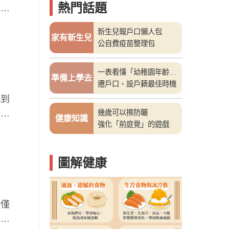
熱門話題
險。
新生兒報戶口懶人包
家有新生兒
公自費疫苗整理包
一表看懂「幼稚園年齡
準備上學去
表」
遷戶口、設戶籍最佳時機
感到
醫認
幾歲可以擦防曬
健康知識
強化「前庭覺」的遊戲
圖解健康
不僅
怕孩