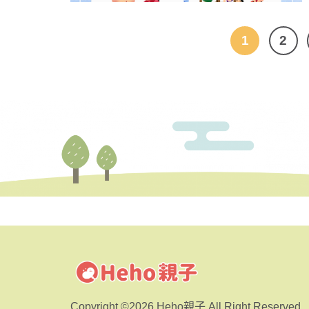
1
2
Copyright ©2026 Heho親子 All Right Reserved.