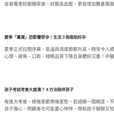
容易罹患妊娠糖尿病、妊娠高血壓，更易增加難產風
孕婦在懷孕階段如果體..
夏季「暑濕」恐影響受孕！生活３指南助好孕
夏季正式拉開序幕，氣溫與濕度節節升高，時常令人
心煩、疲倦、口乾、睡眠品質下降且身體好沉重！中
為，暑氣傷心火，濕氣..
孩子考試考差大崩潰？４方法陪伴孩子
每逢大考後，總幾家歡樂幾家愁。若成績一蹋糊塗，
孩子傷心，照顧者也可能憂心忡忡，想和孩子聊聊又