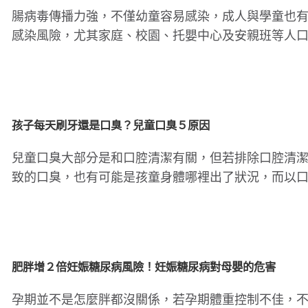
腸病毒傳播力強，不僅幼童容易感染，成人與學童也
感染風險，尤其家庭、校園、托嬰中心及安親班等人
集場所更是傳播熱點。..
孩子每天刷牙還是口臭？兒童口臭５原因
兒童口臭大部分是和口腔清潔有關，但若排除口腔清
致的口臭，也有可能是孩童身體哪裡出了狀況，而以
來表現。以下5個原因..
肥胖增２倍妊娠糖尿病風險！妊娠糖尿病對母嬰的危害
孕期並不是怎麼胖都沒關係，若孕期體重控制不佳，