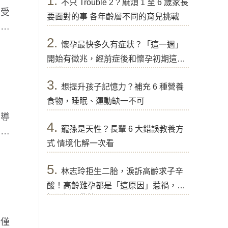
1.
不只 Trouble 2 ? 麻煩 1 至 6 歲家長
有受
要面對的事 各年齡層不同的育兒挑戰
口密
2.
懷孕最快多久有症狀？「這一週」
開始有徵兆，經前症後和懷孕初期這樣
分辨
3.
想提升孩子記憶力？補充 6 種營養
食物，睡眠、運動缺一不可
潔導
4.
寵孫是天性？長輩 6 大錯誤教養方
口臭
式 情境化解一次看
5.
林志玲拒生二胎，淚訴高齡求子辛
酸！高齡難孕都是「這原因」惹禍，醫
提醒好孕秘訣
不僅