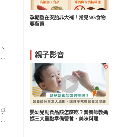
？兒童口臭５
孕期重在安胎非大補！常見NG食物
要留意
源、
親子影音
「隱
幾乎
嬰幼兒副食品該怎麼吃？營養師教媽
媽三大重點準備營養、美味料理
腦容