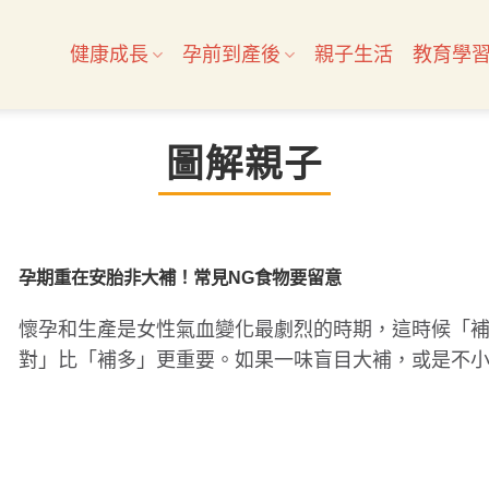
健康成長
孕前到產後
親子生活
教育學
圖解親子
孕期重在安胎非大補！常見NG食物要留意
懷孕和生產是女性氣血變化最劇烈的時期，這時候「
對」比「補多」更重要。如果一味盲目大補，或是不
飲食失衡，不僅容易讓腸..