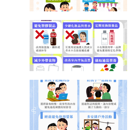
吞東西好危險！３情況要當心
選對牙膏防蛀牙！兒童潔牙３原則