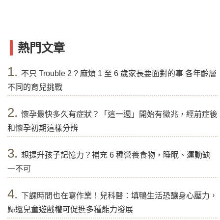
熱門文章
1.
不只 Trouble 2 ? 麻煩 1 至 6 歲家長要面對的事 各年齡層
不同的育兒挑戰
2.
懷孕最快多久有症狀？「這一週」開始有徵兆，經前症後
和懷孕初期這樣分辨
3.
想提升孩子記憶力？補充 6 種營養食物，睡眠、運動缺
一不可
4.
下課時間也在寫作業！兒科醫：填鴨生活恐釀身心壓力，
歸還兒童遊戲權可促進多種能力發展