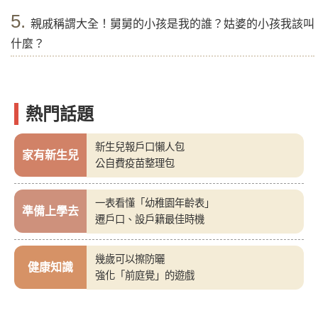
5.
親戚稱謂大全！舅舅的小孩是我的誰？姑婆的小孩我該叫
什麼？
熱門話題
新生兒報戶口懶人包
家有新生兒
公自費疫苗整理包
一表看懂「幼稚園年齡表」
準備上學去
遷戶口、設戶籍最佳時機
幾歲可以擦防曬
健康知識
強化「前庭覺」的遊戲