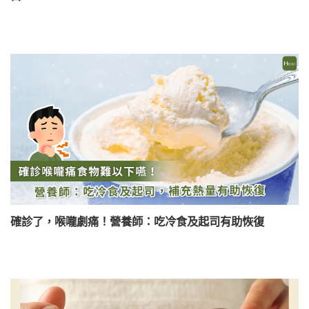
確診了，喉嚨劇痛！營養師：吃冷食及起司有助恢復