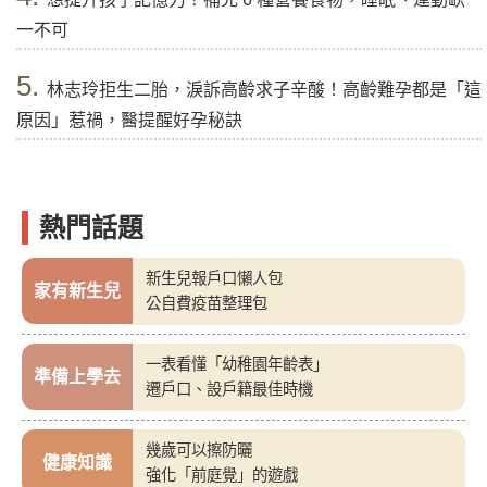
一不可
5.
林志玲拒生二胎，淚訴高齡求子辛酸！高齡難孕都是「這
原因」惹禍，醫提醒好孕秘訣
熱門話題
新生兒報戶口懶人包
家有新生兒
公自費疫苗整理包
一表看懂「幼稚園年齡表」
準備上學去
遷戶口、設戶籍最佳時機
幾歲可以擦防曬
健康知識
強化「前庭覺」的遊戲