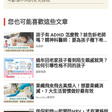
您也可能喜歡這些文章
孩子有 ADHD 怎麼教？該告訴老師
嗎？精神科醫師：要為孩子種下希望
的種子
孫珞軒
過年回老家孩子看到陌生親戚就哭？
如何引導性格不同的孩子
圖解健康
果蠅飛來飛去真煩人！想要果蠅消
滅，7 大生活習慣做好最有效
MamiBuy媽咪拜
伴侶和妳一起預防HPV，才有資格說
PR