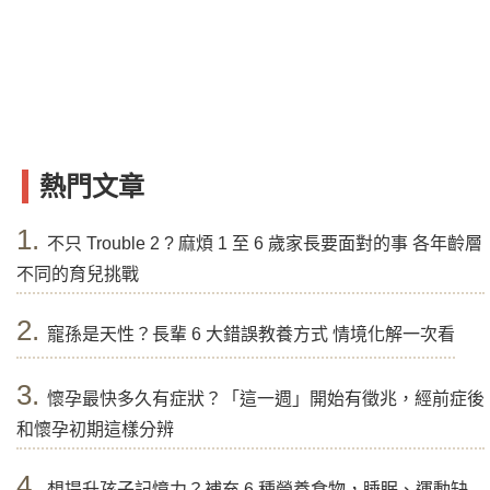
熱門文章
1.
不只 Trouble 2 ? 麻煩 1 至 6 歲家長要面對的事 各年齡層
不同的育兒挑戰
2.
寵孫是天性？長輩 6 大錯誤教養方式 情境化解一次看
3.
懷孕最快多久有症狀？「這一週」開始有徵兆，經前症後
和懷孕初期這樣分辨
4.
想提升孩子記憶力？補充 6 種營養食物，睡眠、運動缺