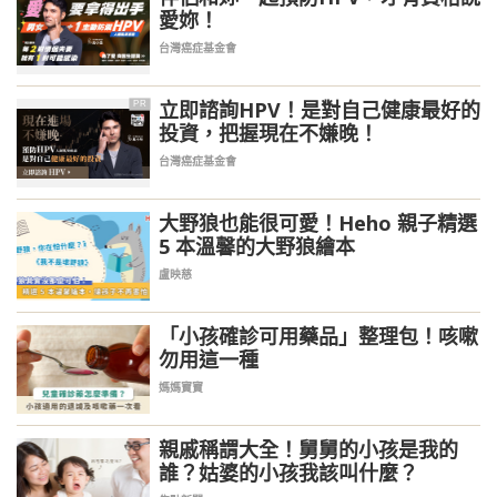
愛妳！
台灣癌症基金會
立即諮詢HPV！是對自己健康最好的
PR
投資，把握現在不嫌晚！
台灣癌症基金會
大野狼也能很可愛！Heho 親子精選
5 本溫馨的大野狼繪本
盧映慈
「小孩確診可用藥品」整理包！咳嗽
勿用這一種
媽媽寶寶
親戚稱謂大全！舅舅的小孩是我的
誰？姑婆的小孩我該叫什麼？