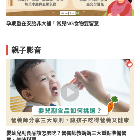
孕期重在安胎非大補！常見NG食物要留意
親子影音
嬰幼兒副食品該怎麼吃？營養師教媽媽三大重點準備營
養、美味料理