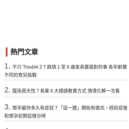
熱門文章
1.
不只 Trouble 2 ? 麻煩 1 至 6 歲家長要面對的事 各年齡層
不同的育兒挑戰
2.
寵孫是天性？長輩 6 大錯誤教養方式 情境化解一次看
3.
懷孕最快多久有症狀？「這一週」開始有徵兆，經前症後
和懷孕初期這樣分辨