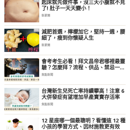
起床就先做件事，沒三天小腹就不見
PR
了! 肚子一天天變小！
新素簡
減肥首選，檸檬加它，堅持一週，腰
PR
細了，瘦到你懷疑人生
新素簡
會考考生必看！拜文昌帝君哪裡最靈
驗？怎麼拜？流程、供品、禁忌一次
看
焦點新聞
台灣新生兒死亡率持續攀高！注意 6
大併發症有望增加早產寶寶存活率
焦點新聞
12 星座哪一個最聰明？看懂這 12 種
小孩的學習方式、因材施教更有效