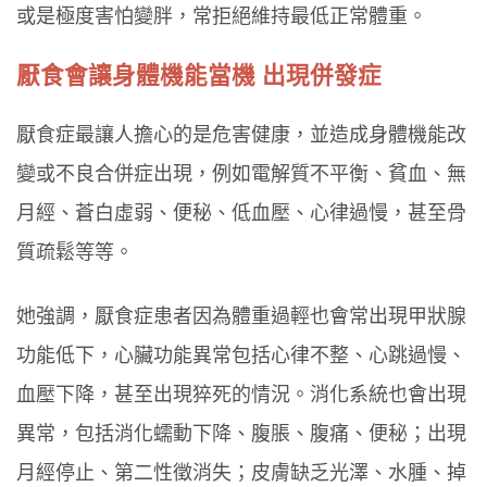
或是極度害怕變胖，常拒絕維持最低正常體重。
厭食會讓身體機能當機 出現併發症
厭食症最讓人擔心的是危害健康，並造成身體機能改
變或不良合併症出現，例如電解質不平衡、貧血、無
月經、蒼白虛弱、便秘、低血壓、心律過慢，甚至骨
質疏鬆等等。
她強調，厭食症患者因為體重過輕也會常出現甲狀腺
功能低下，心臟功能異常包括心律不整、心跳過慢、
血壓下降，甚至出現猝死的情況。消化系統也會出現
異常，包括消化蠕動下降、腹脹、腹痛、便秘；出現
月經停止、第二性徵消失；皮膚缺乏光澤、水腫、掉