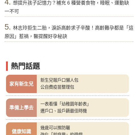
4.
想提升孩子記憶力？補充 6 種營養食物，睡眠、運動缺
一不可
5.
林志玲拒生二胎，淚訴高齡求子辛酸！高齡難孕都是「這
原因」惹禍，醫提醒好孕秘訣
熱門話題
新生兒報戶口懶人包
家有新生兒
公自費疫苗整理包
一表看懂「幼稚園年齡表」
準備上學去
遷戶口、設戶籍最佳時機
幾歲可以擦防曬
健康知識
強化「前庭覺」的遊戲