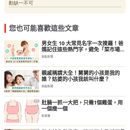
您也可能喜歡這些文章
男女生 10 大常見名字一次搜羅！爸
媽記住這些熱門字，避免「菜市場
名」
焦點新聞
親戚稱謂大全！舅舅的小孩是我的
誰？姑婆的小孩我該叫什麼？
焦點新聞
肚腩一抓一大把，只需1個雞蛋，用
PR
一個瘦一個
新素簡