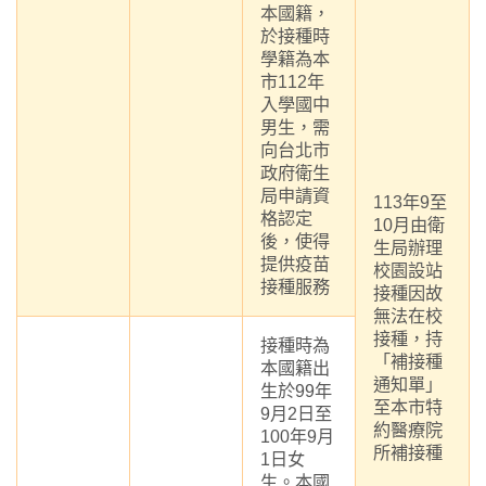
本國籍，
於接種時
學籍為本
市112年
入學國中
男生，需
向台北市
政府衛生
局申請資
113年9至
格認定
10月由衛
後，使得
生局辦理
提供疫苗
校園設站
接種服務
接種因故
無法在校
接種，持
接種時為
「補接種
本國籍出
通知單」
生於99年
至本市特
9月2日至
約醫療院
100年9月
所補接種
1日女
生。本國