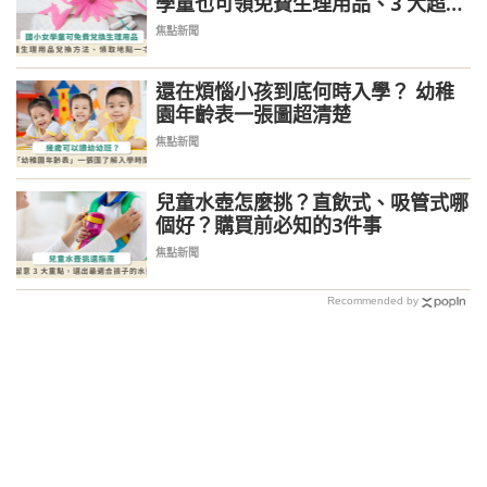
學童也可領免費生理用品、3 大超商
可兌換
焦點新聞
還在煩惱小孩到底何時入學？ 幼稚
園年齡表一張圖超清楚
焦點新聞
兒童水壺怎麼挑？直飲式、吸管式哪
個好？購買前必知的3件事
焦點新聞
Recommended by