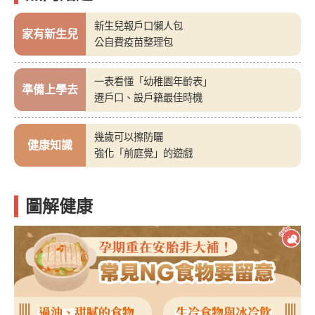
新生兒報戶口懶人包
家有新生兒
公自費疫苗整理包
一表看懂「幼稚園年齡表」
準備上學去
遷戶口、設戶籍最佳時機
幾歲可以擦防曬
健康知識
強化「前庭覺」的遊戲
圖解健康