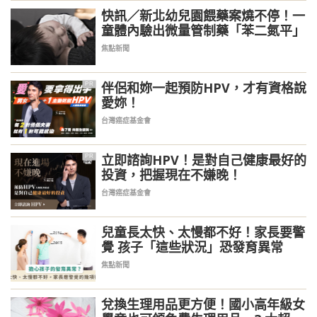
快訊／新北幼兒園餵藥案燒不停！一
童體內驗出微量管制藥「苯二氮平」
焦點新聞
伴侶和妳一起預防HPV，才有資格說
PR
愛妳！
台灣癌症基金會
立即諮詢HPV！是對自己健康最好的
PR
投資，把握現在不嫌晚！
台灣癌症基金會
兒童長太快、太慢都不好！家長要警
覺 孩子「這些狀況」恐發育異常
焦點新聞
兌換生理用品更方便！國小高年級女