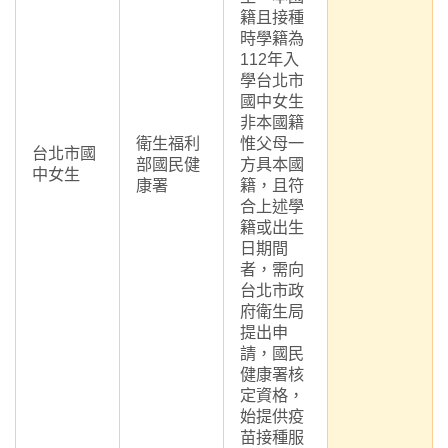
籍且接種
時學籍為
112年入
學台北市
國中女生
非本國籍
衛生福利
惟父母一
台北市國
部國民健
方具本國
中女生
康署
籍，且符
合上述學
籍或出生
日期間
者，需向
台北市政
府衛生局
提出申
請，國民
健康署核
定資格，
始提供疫
苗接種服