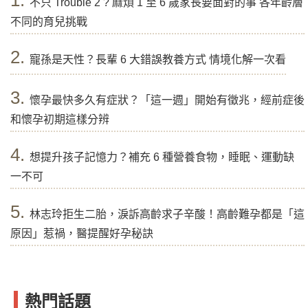
不只 Trouble 2 ? 麻煩 1 至 6 歲家長要面對的事 各年齡層
不同的育兒挑戰
2.
寵孫是天性？長輩 6 大錯誤教養方式 情境化解一次看
3.
懷孕最快多久有症狀？「這一週」開始有徵兆，經前症後
和懷孕初期這樣分辨
4.
想提升孩子記憶力？補充 6 種營養食物，睡眠、運動缺
一不可
5.
林志玲拒生二胎，淚訴高齡求子辛酸！高齡難孕都是「這
原因」惹禍，醫提醒好孕秘訣
熱門話題