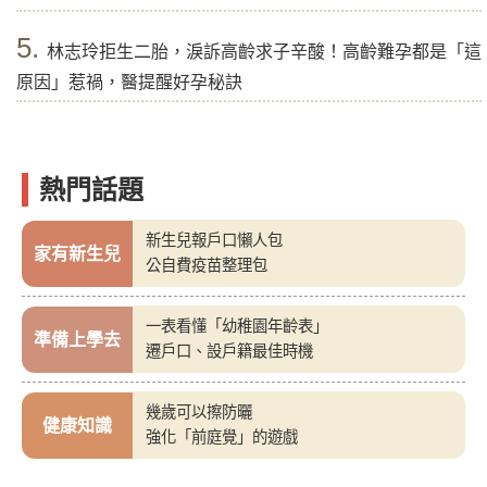
5.
林志玲拒生二胎，淚訴高齡求子辛酸！高齡難孕都是「這
原因」惹禍，醫提醒好孕秘訣
熱門話題
新生兒報戶口懶人包
家有新生兒
公自費疫苗整理包
一表看懂「幼稚園年齡表」
準備上學去
遷戶口、設戶籍最佳時機
幾歲可以擦防曬
健康知識
強化「前庭覺」的遊戲