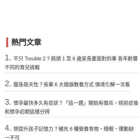
熱門文章
1.
不只 Trouble 2 ? 麻煩 1 至 6 歲家長要面對的事 各年齡層
不同的育兒挑戰
2.
寵孫是天性？長輩 6 大錯誤教養方式 情境化解一次看
3.
懷孕最快多久有症狀？「這一週」開始有徵兆，經前症後
和懷孕初期這樣分辨
4.
想提升孩子記憶力？補充 6 種營養食物，睡眠、運動缺
一不可