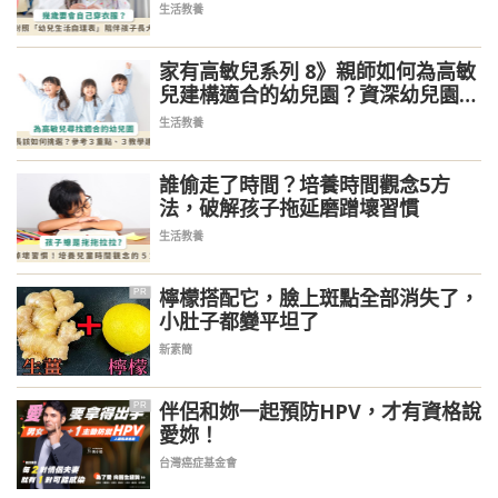
出乖寶貝！
生活教養
家有高敏兒系列 8》親師如何為高敏
兒建構適合的幼兒園？資深幼兒園園
長提供挑選 3 重點與教學 3 建議
生活教養
誰偷走了時間？培養時間觀念5方
法，破解孩子拖延磨蹭壞習慣
生活教養
檸檬搭配它，臉上斑點全部消失了，
PR
小肚子都變平坦了
新素簡
伴侶和妳一起預防HPV，才有資格說
PR
愛妳！
台灣癌症基金會