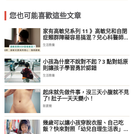
您也可能喜歡這些文章
家有高敏兒系列 11 》高敏兒和自閉
症類群障礙容易搞混？兒心科醫師：
兩者有相似處，但高敏感更懂得觀察
生活教養
人
小孩為什麼不說對不起？3 點對話原
則讓孩子學習勇於認錯
生活教養
起床就先做件事，沒三天小腹就不見
PR
了! 肚子一天天變小！
新素簡
幾歲可以讓小孩穿脫衣服、自己吃
飯？快來對照「幼兒自理生活表」教