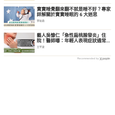
寶寶睡覺翻來翻不就是睡不好？專家
詳解關於寶寶睡眠的 6 大迷思
李祉函
藝人吳慷仁「急性扁桃腺發炎」住
院！醫師曝：年輕人表現症狀通常較
嚴重
王芊淩
Recommended by