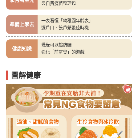
家有新生兒
公自費疫苗整理包
一表看懂「幼稚園年齡表」
準備上學去
遷戶口、設戶籍最佳時機
幾歲可以擦防曬
健康知識
強化「前庭覺」的遊戲
圖解健康