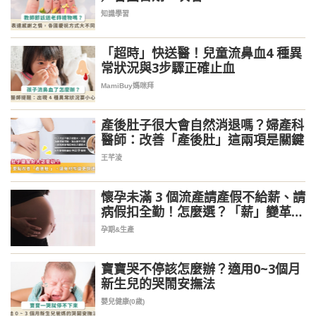
知識學習
「超時」快送醫！兒童流鼻血4 種異
常狀況與3步驟正確止血
MamiBuy媽咪拜
產後肚子很大會自然消退嗎？婦產科
醫師：改善「產後肚」這兩項是關鍵
王芊淩
懷孕未滿 3 個流產請產假不給薪、請
病假扣全勤！怎麼選？「薪」變革最
快 5 月上路
孕期&生產
寶寶哭不停該怎麼辦？適用0~3個月
新生兒的哭鬧安撫法
嬰兒健康(0歲)