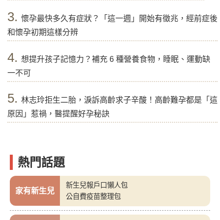
3.
懷孕最快多久有症狀？「這一週」開始有徵兆，經前症後
和懷孕初期這樣分辨
4.
想提升孩子記憶力？補充 6 種營養食物，睡眠、運動缺
一不可
5.
林志玲拒生二胎，淚訴高齡求子辛酸！高齡難孕都是「這
原因」惹禍，醫提醒好孕秘訣
熱門話題
新生兒報戶口懶人包
家有新生兒
公自費疫苗整理包