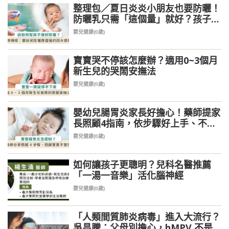
整理包／夏日炎炎小朋友也要防曬！
防曬乳只需「這個量」就好？孩子也
需卸妝嗎？兒童防曬問題總整理
嬰兒健康(0歲)
寶寶哭不停該怎麼辦？適用0~3個月
新生兒的哭鬧安撫法
嬰兒健康(0歲)
嬰幼兒腸胃炎家長好擔心！藥師提家
長照顧4指南，依步驟好上手、不驚
慌
嬰兒健康(0歲)
如何讓孩子更聰明？兒科名醫推薦
「一湯一音樂」活化腦神經
嬰兒健康(0歲)
「人類間質肺炎病毒」進入大流行？
吳昌騰：父母別擔心，hMPV 不是