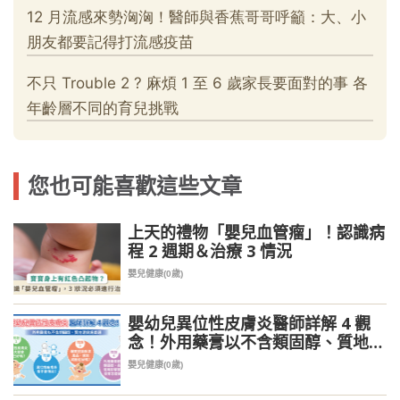
您也可能喜歡這些文章
上天的禮物「嬰兒血管瘤」！認識病
程 2 週期＆治療 3 情況
嬰兒健康(0歲)
嬰幼兒異位性皮膚炎醫師詳解 4 觀
念！外用藥膏以不含類固醇、質地清
爽為首選
嬰兒健康(0歲)