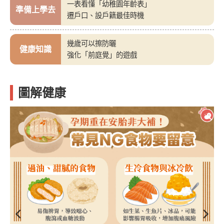
一表看懂「幼稚園年齡表」
準備上學去
遷戶口、設戶籍最佳時機
幾歲可以擦防曬
健康知識
強化「前庭覺」的遊戲
圖解健康