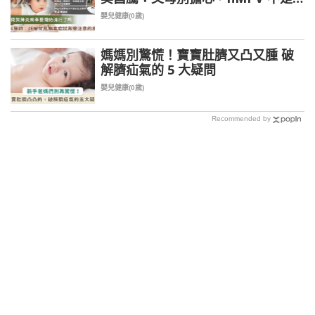
小孩殺手
嬰兒健康(0歲)
媽媽別驚慌！寶寶肚臍又凸又腫 破
解臍疝氣的 5 大疑問
嬰兒健康(0歲)
Recommended by