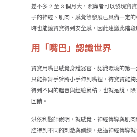
差不多 2 至 3 個月大，照顧者可以發
子的神經、肌肉、感覺等發展已具備一定的
時也能讓寶寶得到安全感，因此建議此階段
吞東西好危險！３情況要當心
選對牙膏防蛀牙！兒童潔牙３原則
用「嘴巴」認識世界
寶寶用嘴巴感覺身體器官、認識環境的第一
只能揮舞手臂將小手伸到嘴裡，待寶寶能夠
得到不同的體會與經驗累積，也就是說，除
回饋。
洪依利醫師說明，就感覺、神經傳導與肌肉
腔得到不同的刺激與訓練，透過神經傳導就