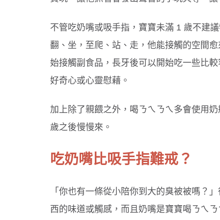
不管吃奶嘴或吸手指，寶寶未滿 1 歲不建
翻、坐，至爬、站、走，他能接觸的空間愈來
始接觸副食品，長牙後可以開始吃一些比較
好奇心或心靈慰藉。
加上除了親餵之外，喝ㄋㄟㄋㄟ多會使用奶
歲之後慢慢來。
吃奶嘴比吸手指難戒？
「你也有一條從小陪你到大的臭被被嗎？」
西的味道或觸感，而且奶嘴是寶寶喝ㄋㄟㄋ