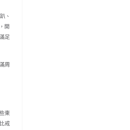
、趴、
，開
滿足
滿周
些東
比戒