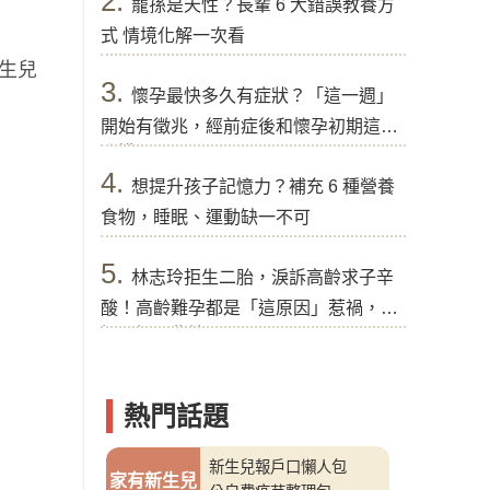
2.
寵孫是天性？長輩 6 大錯誤教養方
式 情境化解一次看
生兒
3.
懷孕最快多久有症狀？「這一週」
開始有徵兆，經前症後和懷孕初期這樣
分辨
4.
想提升孩子記憶力？補充 6 種營養
食物，睡眠、運動缺一不可
5.
林志玲拒生二胎，淚訴高齡求子辛
酸！高齡難孕都是「這原因」惹禍，醫
提醒好孕秘訣
熱門話題
新生兒報戶口懶人包
家有新生兒