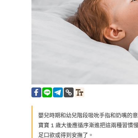
嬰兒時期和幼兒階段吸吮手指和奶嘴的意
寶寶 1 歲大後應循序漸進把這兩種習
足口欲或得到安撫了。