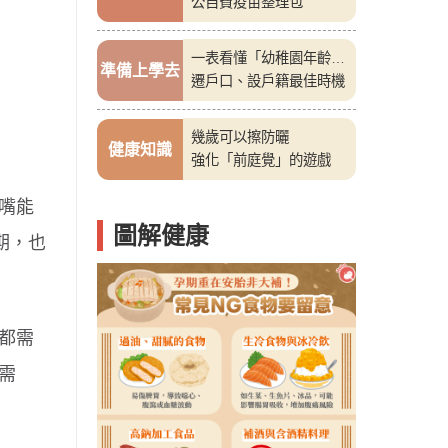
公自費疫苗整理包
一表看懂「幼稚園年齡
準備上學去
表」
遷戶口、設戶籍最佳時機
幾歲可以擦防曬
健康知識
強化「前庭覺」的遊戲
嘴能
圖解健康
期，也
都需
需