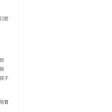
口腔
但
與
孩子
陪寶