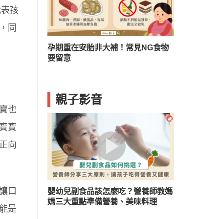
代表孩
，同
？兒童口臭５
孕期重在安胎非大補！常見NG食物
要留意
親子影音
寶也
寶寶
正向
讓口
嬰幼兒副食品該怎麼吃？營養師教媽
媽三大重點準備營養、美味料理
能是