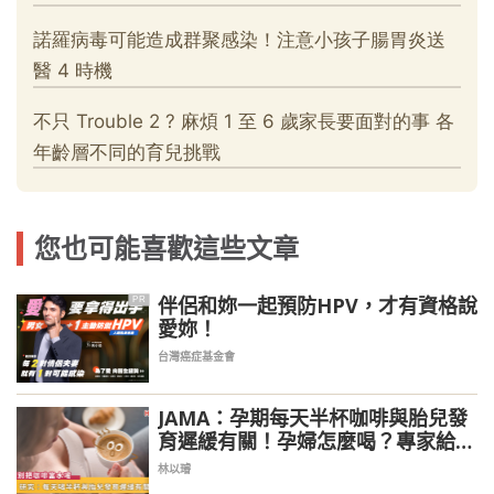
您也可能喜歡這些文章
伴侶和妳一起預防HPV，才有資格說
PR
愛妳！
台灣癌症基金會
JAMA：孕期每天半杯咖啡與胎兒發
育遲緩有關！孕婦怎麼喝？專家給出
意見
林以璿