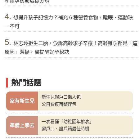
和懷孕初期這樣分辨
4.
想提升孩子記憶力？補充 6 種營養食物，睡眠、運動缺
一不可
5.
林志玲拒生二胎，淚訴高齡求子辛酸！高齡難孕都是「這
原因」惹禍，醫提醒好孕秘訣
熱門話題
新生兒報戶口懶人包
家有新生兒
公自費疫苗整理包
一表看懂「幼稚園年齡表」
準備上學去
遷戶口、設戶籍最佳時機