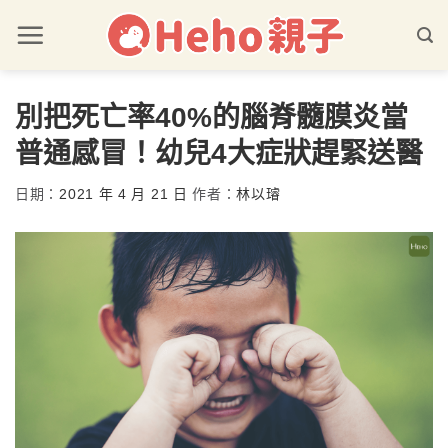
別把死亡率40%的腦脊髓膜炎當
普通感冒！幼兒4大症狀趕緊送醫
日期：
2021 年 4 月 21 日
作者：
林以璿