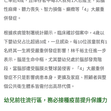
亡率近4成，且倖存者中每3人就有1人恐產生，如腦
性麻痺、聽力喪失、智力損傷、癲癇等「4」大嚴重
併發症。
根據疾病管制署統計顯示，臨床確診個案中，4歲以
下嬰幼兒占比超過3成，一旦感染，每10位孩童就有1
名終其一生將受嚴重併發症影響！林千裕主任進一步
表示，腦是生命中樞，尤其嬰幼兒處於腦部發育階
段，當腦部遭受腦膜炎雙球菌侵害，「4」大嚴重併
發症不只是影響病患本身，更擴及家庭、照顧者與整
個公共衛生體系皆需付出高昂代價。
幼兒前往流行區，務必接種疫苗提升保護力