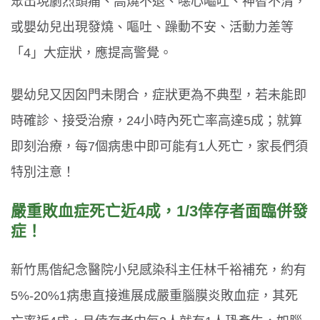
眾出現劇烈頭痛、高燒不退、噁心嘔吐、神智不清，
或嬰幼兒出現發燒、嘔吐、躁動不安、活動力差等
「4」大症狀，應提高警覺。
嬰幼兒又因囟門未閉合，症狀更為不典型，若未能即
時確診、接受治療，24小時內死亡率高達5成；就算
即刻治療，每7個病患中即可能有1人死亡，家長們須
特別注意！
嚴重敗血症死亡近4成，1/3倖存者面臨併發
症！
新竹馬偕紀念醫院小兒感染科主任林千裕補充，約有
5%-20%1病患直接進展成嚴重腦膜炎敗血症，其死