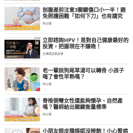
剖腹產前注意3關鍵傷口小一半！避
免照護困難「如何下刀」也有講究
林以璿
立即諮詢HPV！是對自己健康最好的
PR
投資，把握現在不嫌晚！
台灣癌症基金會
老一輩說狗尾草湯可以轉骨 小孩子
喝了會性早熟嗎？
林以璿
脊椎側彎女性還能夠懷孕、自然產
嗎？醫師給出關鍵衡量標準
林以璿
小朋友眼皮腫誤認沒睡飽！小心腎病