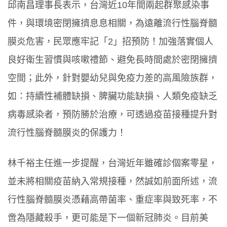
邱南昌理事長表示，台灣近10年間兩起群聚感染事
件，與環境密閉擁擠息息相關，為遠離流行性腦脊髓
膜炎危害，民眾應牢記「2」招預防！加強落實個人
良好衛生習慣與咳嗽禮節、避免長時間處於密閉擁擠
空間；此外，針對嬰幼兒與免疫力差的高風險族群，
如：持續性補體缺損、脾臟功能缺損、人類免疫缺乏
病毒感染者，預防勝於治療，可透過疫苗接種提升對
流行性腦脊髓膜炎的保護力！
林千裕主任進一步提醒，台灣近年雖確診個案零星，
並未將相關疫苗納入常規接種，然誠如前面所述，流
行性腦脊髓膜炎憑藉高帶菌率、重症率與致死率，不
啻為隱藏殺手，更可能是下一個新冠肺炎。目前美