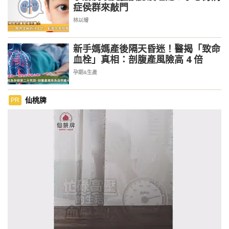
症侯群來敲門
林以璿
新手媽媽產後隔天昏迷！醫揭「致命
血栓」真相：剖腹產風險高 4 倍
孕期&生產
仙桃牌
PR