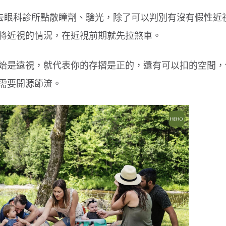
也去眼科診所點散瞳劑、驗光，除了可以判別有沒有假性近
將近視的情況，在近視前期就先拉煞車。
腸病毒傳染力強！４招保護孩童
孩子每天刷牙還是口臭
原因
始是遠視，就代表你的存摺是正的，還有可以扣的空間，
需要開源節流。