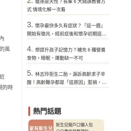
2.
寵孫是天性？長輩 6 大錯誤教養方
式 情境化解一次看
3.
懷孕最快多久有症狀？「這一週」
開始有徵兆，經前症後和懷孕初期這樣
內
分辨
4.
的風
想提升孩子記憶力？補充 6 種營養
食物，睡眠、運動缺一不可
5.
林志玲拒生二胎，淚訴高齡求子辛
個近
酸！高齡難孕都是「這原因」惹禍，醫
視的時
提醒好孕秘訣
熱門話題
新生兒報戶口懶人包
家有新生兒