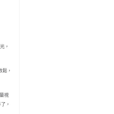
驗光，
放鬆，
量視
半了，