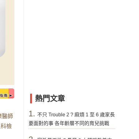
熱門文章
1.
不只 Trouble 2 ? 麻煩 1 至 6 歲家長
傑醫師
要面對的事 各年齡層不同的育兒挑戰
眼科檢