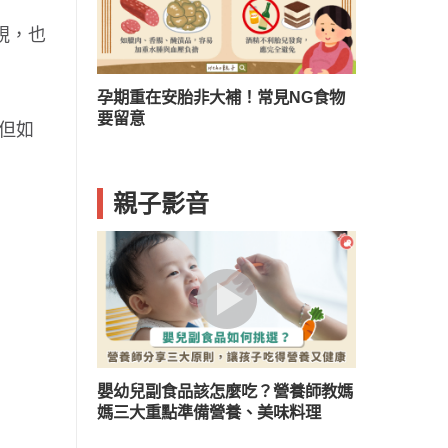
視，也
？兒童口臭５
孕期重在安胎非大補！常見NG食物
要留意
但如
親子影音
嬰幼兒副食品該怎麼吃？營養師教媽
媽三大重點準備營養、美味料理