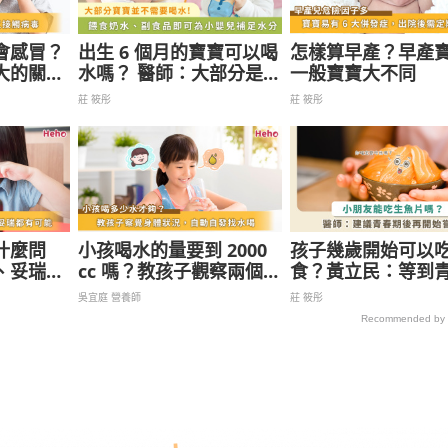
會感冒？
出生 6 個月的寶寶可以喝
怎樣算早產？早產
大的關鍵
水嗎？ 醫師：大部分是不
一般寶寶大不同
行的！
莊 筱彤
莊 筱彤
什麼問
小孩喝水的量要到 2000
孩子幾歲開始可以
、妥瑞都
cc 嗎？教孩子觀察兩個身
食？黃立民：等到
體警訊自發喝水
比較好
吳宜庭 營養師
莊 筱彤
Recommended by