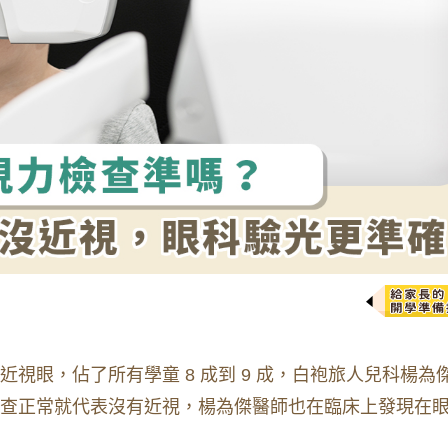
視眼，佔了所有學童 8 成到 9 成，白袍旅人兒科楊為
查正常就代表沒有近視，楊為傑醫師也在臨床上發現在