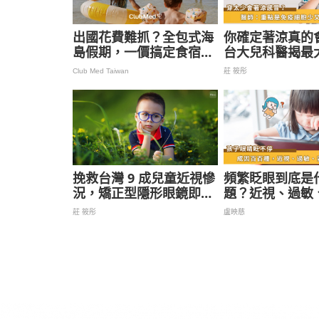
出國花費難抓？全包式海
你確定著涼真的
島假期，一價搞定食宿玩
台大兒科醫揭最
樂，省錢更省心！
其實是這個！
Club Med Taiwan
莊 筱彤
挽救台灣 9 成兒童近視慘
頻繁眨眼到底是
況，矯正型隱形眼鏡即將
題？近視、過敏
上路！
要考慮！
莊 筱彤
盧映慈