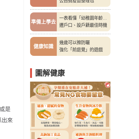
公自費疫苗整理包
一表看懂「幼稚園年齡
準備上學去
表」
遷戶口、設戶籍最佳時機
幾歲可以擦防曬
健康知識
強化「前庭覺」的遊戲
圖解健康
或是
抓出來