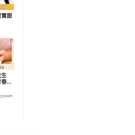
寶寶跟
吃生
青春期