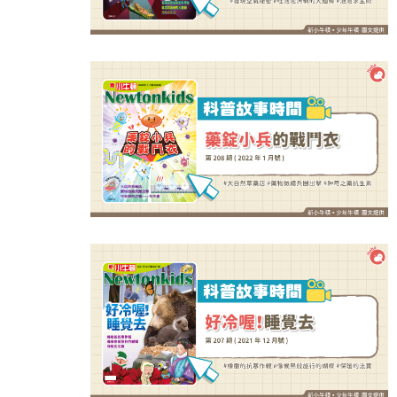
吞東西好危險！３情況要當心
選對牙膏防蛀牙！兒童潔牙３原則