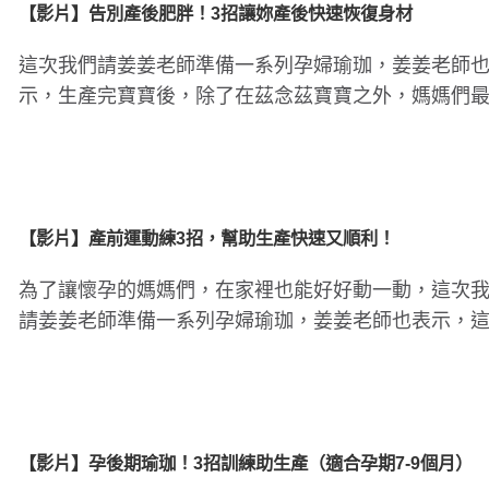
【影片】告別產後肥胖！3招讓妳產後快速恢復身材
這次我們請姜姜老師準備一系列孕婦瑜珈，姜姜老師
示，生產完寶寶後，除了在茲念茲寶寶之外，媽媽們
意的就是什麼時候能開..
【影片】產前運動練3招，幫助生產快速又順利！
為了讓懷孕的媽媽們，在家裡也能好好動一動，這次
請姜姜老師準備一系列孕婦瑜珈，姜姜老師也表示，
要示範的適合即將臨盆..
【影片】孕後期瑜珈！3招訓練助生產（適合孕期7-9個月）