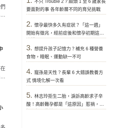
1.
不只 Trouble 2 ? 麻煩 1 至 6 歲家長
我們
要面對的事 各年齡層不同的育兒挑戰
孕期
2.
懷孕最快多久有症狀？「這一週」
開始有徵兆，經前症後和懷孕初期這樣
分辨
3.
想提升孩子記憶力？補充 6 種營養
中
食物，睡眠、運動缺一不可
，在
4.
寵孫是天性？長輩 6 大錯誤教養方
一系
式 情境化解一次看
5.
林志玲拒生二胎，淚訴高齡求子辛
酸！高齡難孕都是「這原因」惹禍，醫
小
提醒好孕秘訣
許多