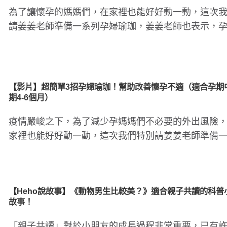
為了讓懷孕的媽媽們，在家裡也能好好動一動，這次
請姜姜老師準備一系列孕婦瑜珈，姜姜老師也表示，
初期通常身體比較不舒..
【影片】超簡單3招孕婦瑜珈！幫助改善懷孕不適（適合孕期
期4-6個月）
疫情嚴峻之下，為了減少孕媽媽們不必要的外出風險
家裡也能好好動一動，這次我們特別請姜姜老師準備
列孕婦瑜珈，姜姜老師..
【Heho說故事】《動物男生比較美？》適合親子共讀的科普
故事！
「親子共讀」對於小朋友的成長過程非常重要，已有