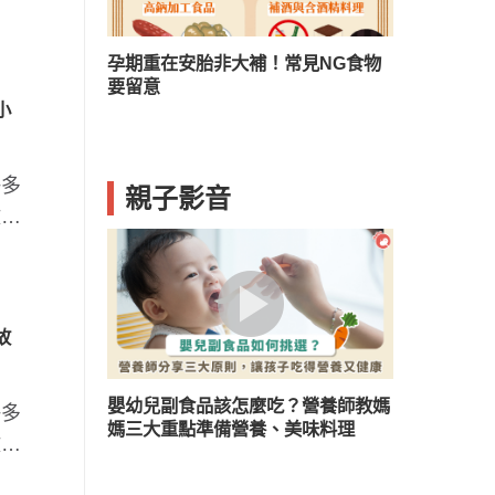
？兒童口臭５
孕期重在安胎非大補！常見NG食物
要留意
小
許多
親子影音
激腦
故
嬰幼兒副食品該怎麼吃？營養師教媽
許多
媽三大重點準備營養、美味料理
激腦