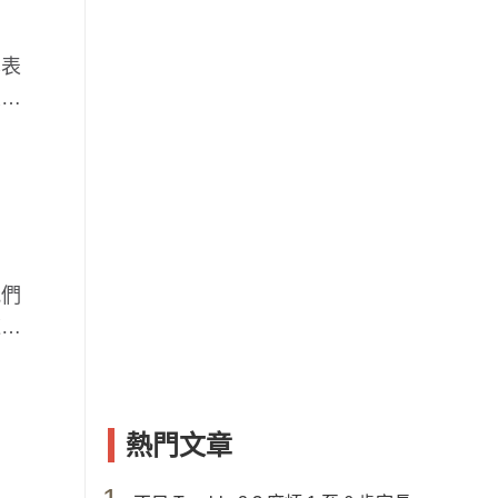
也表
最在
我們
這次
熱門文章