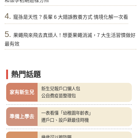
和懷孕初期這樣分辨
4.
寵孫是天性？長輩 6 大錯誤教養方式 情境化解一次看
5.
果蠅飛來飛去真煩人！想要果蠅消滅，7 大生活習慣做好
最有效
熱門話題
新生兒報戶口懶人包
家有新生兒
公自費疫苗整理包
一表看懂「幼稚園年齡表」
準備上學去
遷戶口、設戶籍最佳時機
幾歲可以擦防曬