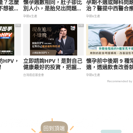
產？怎麼
懷孕週數相同，肚子卻比
孕期不適或婦科問
不想被退
別人小，是胎兒出問題了
治？醫提中西醫合
產兆
嗎？胎兒健康與孕肚大小
升治療效果
孕期&生產
孕期&生產
有關係
PR
PR
HPV，
立即諮詢HPV！是對自己
懷孕前中後期 9 種
！
健康最好的投資，把握現
適，透過飲食改善
在不嫌晚！
解這些症狀！
台灣癌症基金會
孕期&生產
Recommended by
回到頂端