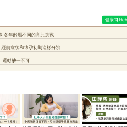
腸病毒傳染力強！４招保護孩童
孩子每天刷牙還是口臭
原因