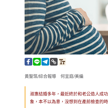
黃聖筑/綜合報導 何宜庭/美編
淑惠結婚多年，最近終於和老公造人成功
象，本不以為意，沒想到在產前檢查的時