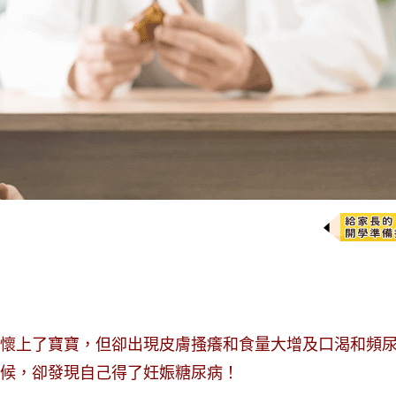
懷上了寶寶，但卻出現皮膚搔癢和食量大增及口渴和頻
候，卻發現自己得了妊娠糖尿病！