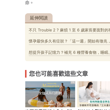
命。
吞東西好危險！３情況要當心
選對牙膏防蛀牙！兒童潔牙３原則
您也可能喜歡這些文章
PR