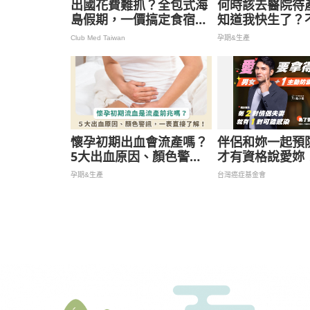
出國花費難抓？全包式海
何時該去醫院待
島假期，一價搞定食宿玩
知道我快生了？
樂，省錢更省心！
貨輕鬆搞懂三大
Club Med Taiwan
孕期&生產
懷孕初期出血會流產嗎？
伴侶和妳一起預防
5大出血原因、顏色警
才有資格說愛妳
訊，一表教妳快速分辨！
孕期&生產
台灣癌症基金會