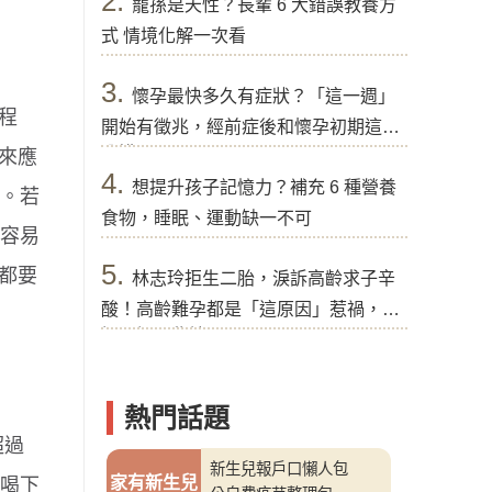
2.
寵孫是天性？長輩 6 大錯誤教養方
式 情境化解一次看
3.
懷孕最快多久有症狀？「這一週」
程
開始有徵兆，經前症後和懷孕初期這樣
分辨
來應
4.
想提升孩子記憶力？補充 6 種營養
高。若
食物，睡眠、運動缺一不可
別容易
5.
都要
林志玲拒生二胎，淚訴高齡求子辛
酸！高齡難孕都是「這原因」惹禍，醫
提醒好孕秘訣
熱門話題
超過
新生兒報戶口懶人包
家有新生兒
後喝下