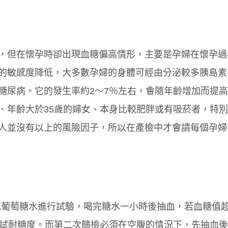
，但在懷孕時卻出現血糖偏高情形，主要是孕婦在懷孕過
的敏感度降低，大多數孕婦的身體可經由分泌較多胰島素
糖尿病。它的發生率約2～7％左右，會隨年齡增加而提
、年齡大於35歲的婦女、本身比較肥胖或有吸菸者，特
人並沒有以上的風險因子，所以在產檢中才會請每個孕婦
公克葡萄糖水進行試驗，喝完糖水一小時後抽血，若血糖值
一步測試耐糖度。而第二次篩檢必須在空腹的情況下，先抽血