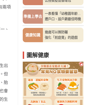
公自費疫苗整理包
有兩項
一表看懂「幼稚園年齡
準備上學去
表」
遷戶口、設戶籍最佳時機
第一、
幾歲可以擦防曬
健康知識
強化「前庭覺」的遊戲
圖解健康
生出
。但
、胎
也會
的生