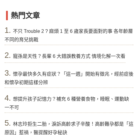
熱門文章
1.
不只 Trouble 2 ? 麻煩 1 至 6 歲家長要面對的事 各年齡層
不同的育兒挑戰
2.
寵孫是天性？長輩 6 大錯誤教養方式 情境化解一次看
3.
懷孕最快多久有症狀？「這一週」開始有徵兆，經前症後
和懷孕初期這樣分辨
4.
想提升孩子記憶力？補充 6 種營養食物，睡眠、運動缺
一不可
5.
林志玲拒生二胎，淚訴高齡求子辛酸！高齡難孕都是「這
原因」惹禍，醫提醒好孕秘訣