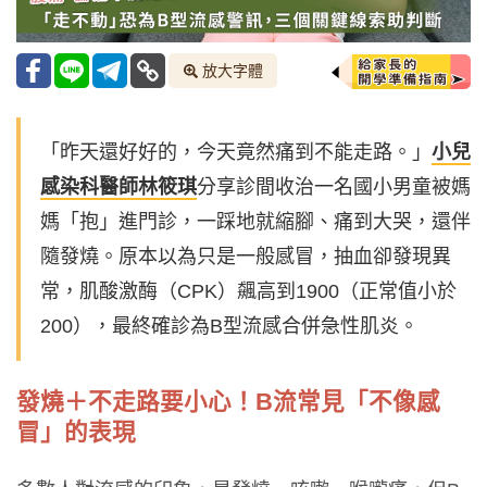
放大字體
「昨天還好好的，今天竟然痛到不能走路。」
小兒
感染科醫師林筱琪
分享診間收治一名國小男童被媽
媽「抱」進門診，一踩地就縮腳、痛到大哭，還伴
隨發燒。原本以為只是一般感冒，抽血卻發現異
常，肌酸激酶（CPK）飆高到1900（正常值小於
200），最終確診為B型流感合併急性肌炎。
發燒＋不走路要小心！B流常見「不像感
冒」的表現