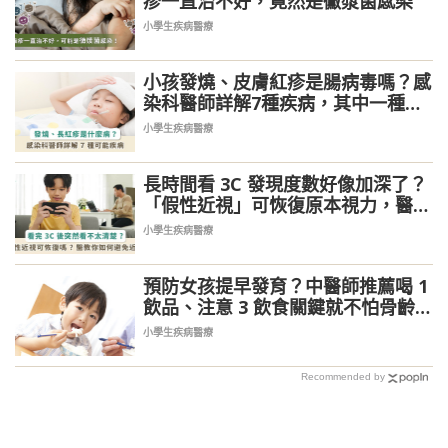
疹一直治不好，竟然是黴漿菌感染
小學生疾病醫療
小孩發燒、皮膚紅疹是腸病毒嗎？感
染科醫師詳解7種疾病，其中一種是
癌症
小學生疾病醫療
長時間看 3C 發現度數好像加深了？
「假性近視」可恢復原本視力，醫教
你把握救治黃金期
小學生疾病醫療
預防女孩提早發育？中醫師推薦喝 1
飲品、注意 3 飲食關鍵就不怕骨齡早
熟
小學生疾病醫療
Recommended by