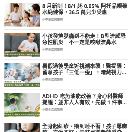
8 月新制！8/1 起 0.05% 阿托品眼藥
水納健保，36.5 萬兒少受惠
小學生疾病醫療
小孩發燒腿痛到不能走！B型流感恐
急性肌炎 不一定是咳嗽流鼻水
小學生疾病醫療
暑假過後學童近視潮來襲！醫提醒：
留意孩子「三低一歪」，暗藏視力警
訊
小學生疾病醫療
ADHD 吃魚油能改善？身心科醫師
提醒：並非人人有效，先做 1 件事確
認
小學生疾病醫療
全身起紅疹、癢到睡不著！孩子蕁麻