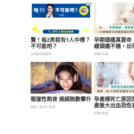
PR
驚！每2男就有1人中標？
孕期頭痛真要命！
不可能吧？
緩頭痛不適，出
些」症狀立即就
台灣癌症基金會
孕期&生產
PR
報復性熬夜 癌細胞數攀升
孕產婦死亡原因
產後大出血恐危
安達人壽 安心抗癌
變植物人，這 10
孕期&生產
險高要小心