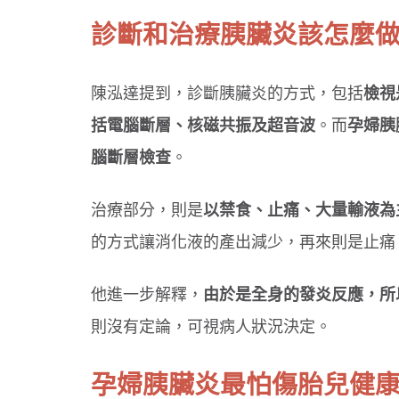
診斷和治療胰臟炎該怎麼
吞東西好危險！３情況要當心
選對牙膏防蛀牙！兒童潔牙３原則
陳泓達提到，診斷胰臟炎的方式，包括
檢視
括電腦斷層、核磁共振及超音波
。而
孕婦胰
腦斷層檢查
。
治療部分，則是
以禁食、止痛、大量輸液為
的方式讓消化液的產出減少，再來則是止痛
他進一步解釋，
由於是全身的發炎反應，所
則沒有定論，可視病人狀況決定。
孕婦胰臟炎最怕傷胎兒健