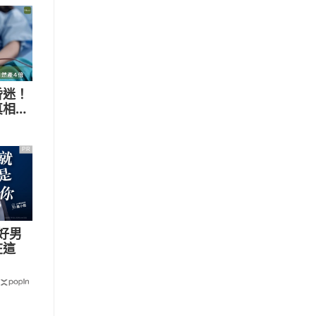
昏迷！
真相：
PR
好男
在這