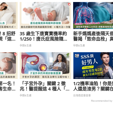
8 招舒
35 歲生下唐寶寶機率約
新手媽媽產後隔天
現「這
1/250！唐氏症風險隨孕
醫揭「致命血栓」
醫
婦年齡增加而上升 4 種篩
剖腹產風險高 4 倍
孕期&生產
孕期&生產
檢方法一次看
第一名！
「子宮外孕」關鍵 2 徵
1/2機率淪陷！你是
害生命、
兆！醫提醒這 4 種人「外
人還是渣男？關鍵
 類人風
孕機率」較一般人高
孕期&生產
台灣癌症基金會
Recommended by