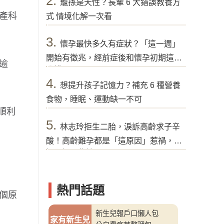
2.
寵孫是天性？長輩 6 大錯誤教養方
產科
式 情境化解一次看
3.
懷孕最快多久有症狀？「這一週」
開始有徵兆，經前症後和懷孕初期這樣
逾
分辨
4.
想提升孩子記憶力？補充 6 種營養
食物，睡眠、運動缺一不可
順利
5.
林志玲拒生二胎，淚訴高齡求子辛
酸！高齡難孕都是「這原因」惹禍，醫
提醒好孕秘訣
熱門話題
個原
新生兒報戶口懶人包
家有新生兒