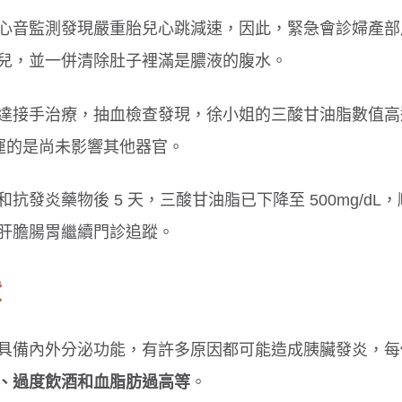
心音監測發現嚴重胎兒心跳減速，因此，緊急會診婦產部
兒，並一併清除肚子裡滿是膿液的腹水。
達接手治療，抽血檢查發現，徐小姐的三酸甘油脂數值高
)，但幸運的是尚未影響其他器官。
發炎藥物後 5 天，三酸甘油脂已下降至 500mg/dL，
肝膽腸胃繼續門診追蹤。
狀
具備內外分泌功能，有許多原因都可能造成胰臟發炎，每
、過度飲酒和血脂肪過高等
。