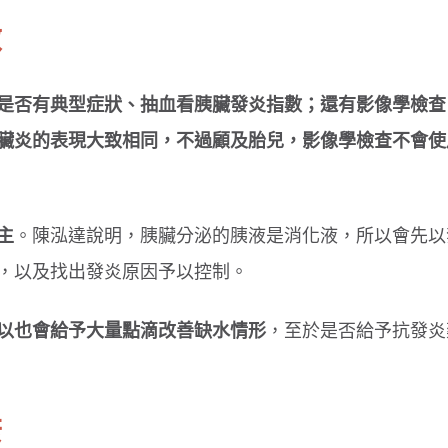
做
腸病毒傳染力強！４招保護孩童
孩子每天刷牙還是口臭
是否有典型症狀、抽血看胰臟發炎指數；還有影像學檢查
原因
臟炎的表現大致相同，不過顧及胎兒，影像學檢查不會使
主
。陳泓達說明，胰臟分泌的胰液是消化液，所以會先以
，以及找出發炎原因予以控制。
以也會給予大量點滴改善缺水情形
，至於是否給予抗發炎
康