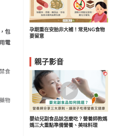
？兒童口臭５
孕期重在安胎非大補！常見NG食物
，包
要留意
用電
親子影音
禁食
藥物
嬰幼兒副食品該怎麼吃？營養師教媽
媽三大重點準備營養、美味料理