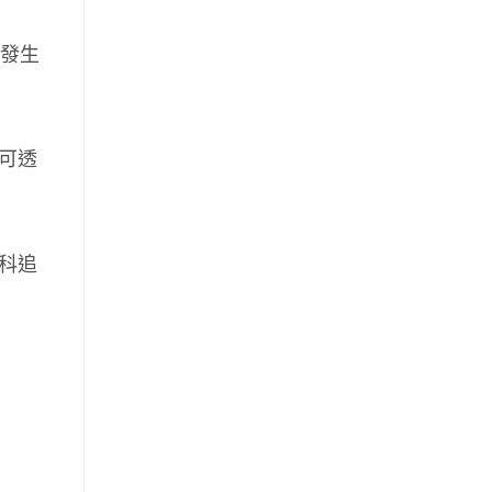
或發生
可透
科追