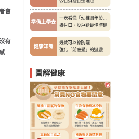
公自費疫苗整理包
者會
一表看懂「幼稚園年齡
準備上學去
表」
遷戶口、設戶籍最佳時機
沒有
幾歲可以擦防曬
健康知識
強化「前庭覺」的遊戲
感
圖解健康